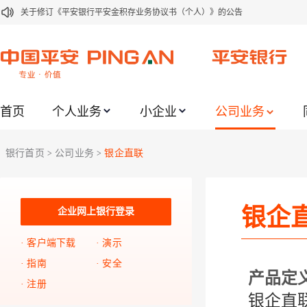
关于修订《平安银行平安金积存业务协议书（个人）》的公告
关于修订《平安银行代理个人客户贵金属交易协议书》的公告
关于2021年劳动节期间代理贵金属业务风险提示的通知
关于我行聚金宝交易软件升级更新的通知
首页
个人业务
小企业
公司业务
关于加强代理贵金属业务风险防范的提示
关于2020年端午节期间上金所代理业务调整合约保证金比例和涨跌幅度限制的
银行首页
公司业务
银企直联
>
>
关于进一步加强代理贵金属业务风险防范的提示
关于加强代理贵金属业务风险防范的提示
银企
关于平安银行电子版信用卡更名为平安银行数字信用卡的公告
企业网上银行登录
关于调整存量首套住房贷款利率的公告
客户端下载
演示
指南
安全
产品定
注册
银企直