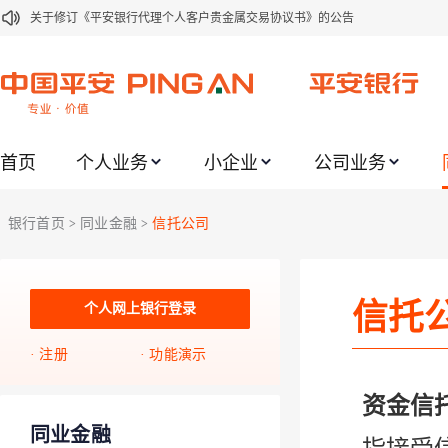
关于修订《平安银行代理个人客户贵金属交易协议书》的公告
关于2021年劳动节期间代理贵金属业务风险提示的通知
关于我行聚金宝交易软件升级更新的通知
关于加强代理贵金属业务风险防范的提示
首页
个人业务
小企业
公司业务
关于2020年端午节期间上金所代理业务调整合约保证金比例和涨跌幅度限制的
关于进一步加强代理贵金属业务风险防范的提示
银行首页
同业金融
信托公司
>
>
关于加强代理贵金属业务风险防范的提示
关于平安银行电子版信用卡更名为平安银行数字信用卡的公告
信托
关于调整存量首套住房贷款利率的公告
个人网上银行登录
关于修订《平安银行平安金积存业务协议书（个人）》的公告
注册
功能演示
资金信
同业金融