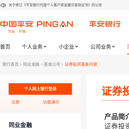
关于修订《平安银行代理个人客户贵金属交易协议书》的公告
关于2021年劳动节期间代理贵金属业务风险提示的通知
关于我行聚金宝交易软件升级更新的通知
关于加强代理贵金属业务风险防范的提示
首页
个人业务
小企业
公司业务
关于2020年端午节期间上金所代理业务调整合约保证金比例和涨跌幅度限制的
关于进一步加强代理贵金属业务风险防范的提示
银行首页
同业金融
基金公司
证券投资基金托管
>
>
>
关于加强代理贵金属业务风险防范的提示
关于平安银行电子版信用卡更名为平安银行数字信用卡的公告
证券
关于调整存量首套住房贷款利率的公告
个人网上银行登录
关于修订《平安银行平安金积存业务协议书（个人）》的公告
注册
功能演示
产品简
同业金融
证券投