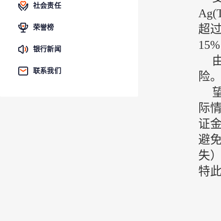
社会责任
Ag
超过
荣誉榜
15
银行新闻
联系我们
险
际
证
避
失
特