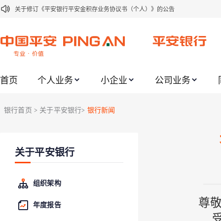
关于修订《平安银行平安金积存业务协议书（个人）》的公告
关于修订《平安银行代理个人客户贵金属交易协议书》的公告
关于2021年劳动节期间代理贵金属业务风险提示的通知
关于我行聚金宝交易软件升级更新的通知
首页
个人业务
小企业
公司业务
关于加强代理贵金属业务风险防范的提示
关于2020年端午节期间上金所代理业务调整合约保证金比例和涨跌幅度限制的
银行首页
关于平安银行
银行新闻
>
>
关于进一步加强代理贵金属业务风险防范的提示
关于加强代理贵金属业务风险防范的提示
关于平安银行
关于平安银行电子版信用卡更名为平安银行数字信用卡的公告
关于调整存量首套住房贷款利率的公告
组织架构
尊
年度报告