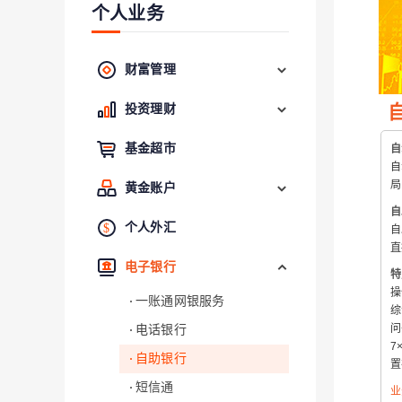
个人业务
财富管理
投资理财
基金超市
自
自
局
黄金账户
自
个人外汇
自
直
电子银行
特
操
一账通网银服务
综
问
电话银行
7
自助银行
置
短信通
业