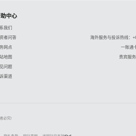
帮助中心
系我们
资者问答
海外服务与投诉热线：+86-9
务网点
一账通卡
站地图
贵宾服务与
见问题
诉渠道
者必究!