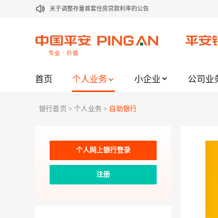
关于修订《平安银行平安金积存业务协议书（个人）》的公告
关于修订《平安银行代理个人客户贵金属交易协议书》的公告
关于2021年劳动节期间代理贵金属业务风险提示的通知
关于我行聚金宝交易软件升级更新的通知
首页
个人业务
小企业
公司业
关于加强代理贵金属业务风险防范的提示
关于2020年端午节期间上金所代理业务调整合约保证金比例和涨
银行首页
个人业务
自助银行
>
>
关于进一步加强代理贵金属业务风险防范的提示
关于加强代理贵金属业务风险防范的提示
关于平安银行电子版信用卡更名为平安银行数字信用卡的公告
个人网上银行登录
关于调整存量首套住房贷款利率的公告
注册