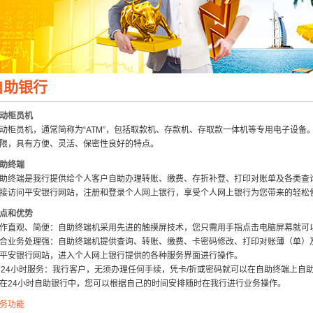
自助银行
动柜员机
动柜员机，通常简称为“ATM”，包括取款机、存款机、存取款一体机等专用电子设
限，具有方便、灵活、保密性良好的特点。
助终端
助终端是我行提供给个人客户自助办理转账、缴费、存折补登、打印对账单及各类查
接访问平安银行网站，注册和登录个人网上银行，享受个人网上银行为您带来的轻松
点和优势
作直观、简便：自助终端机采用先进的触摸屏技术，您只需用手指点击电脑屏幕就可
合业务处理强：自助终端机提供查询、转账、缴费、卡密码修改、打印对账薄（单）
平安银行网站，进入个人网上银行提供的各种服务界面进行操作。
×24小时服务：我行客户，无须办理任何手续，凭卡/折或密码就可以在自助终端上
在24小时自助银行中，您可以根据自己的时间安排随时在我行进行业务操作。
务功能