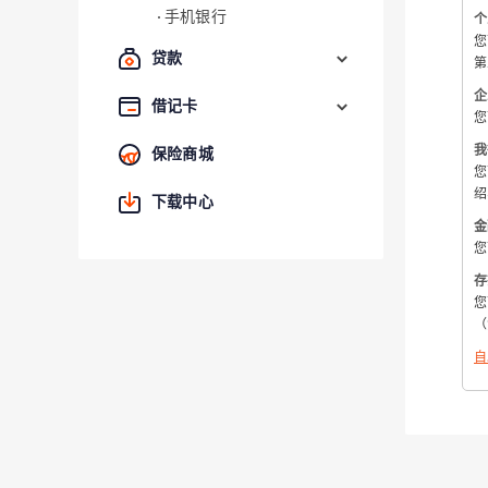
手机银行
个
您
贷款
第
企
借记卡
您
我
保险商城
您
绍
下载中心
金
您
存
您
（
自