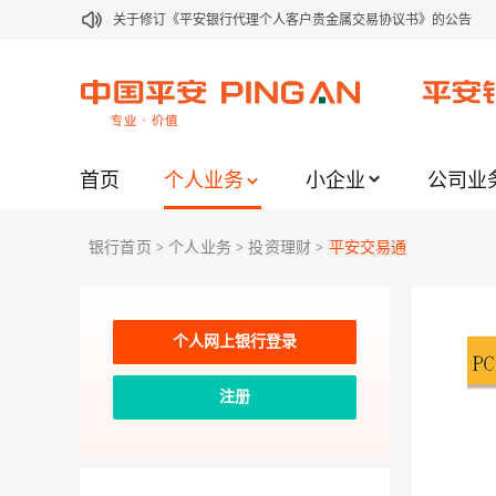
关于修订《平安银行代理个人客户贵金属交易协议书》的公告
关于2021年劳动节期间代理贵金属业务风险提示的通知
关于我行聚金宝交易软件升级更新的通知
关于加强代理贵金属业务风险防范的提示
首页
个人业务
小企业
公司业
关于2020年端午节期间上金所代理业务调整合约保证金比例和涨
关于进一步加强代理贵金属业务风险防范的提示
银行首页
个人业务
投资理财
平安交易通
>
>
>
关于加强代理贵金属业务风险防范的提示
关于平安银行电子版信用卡更名为平安银行数字信用卡的公告
关于调整存量首套住房贷款利率的公告
个人网上银行登录
关于修订《平安银行平安金积存业务协议书（个人）》的公告
注册