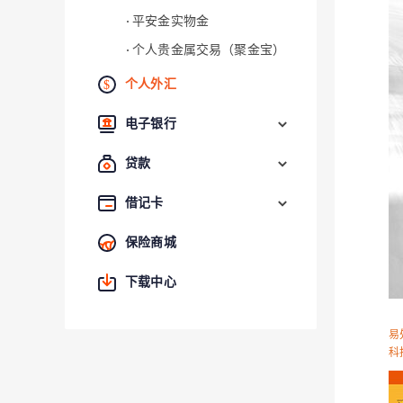
平安金实物金
个人贵金属交易（聚金宝）
个人外汇
电子银行
贷款
借记卡
保险商城
下载中心
易
科