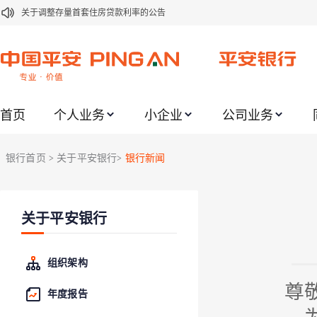
关于调整存量首套住房贷款利率的公告
关于修订《平安银行平安金积存业务协议书（个人）》的公告
关于修订《平安银行代理个人客户贵金属交易协议书》的公告
关于2021年劳动节期间代理贵金属业务风险提示的通知
首页
个人业务
小企业
公司业务
关于我行聚金宝交易软件升级更新的通知
关于加强代理贵金属业务风险防范的提示
银行首页
关于平安银行
银行新闻
>
>
关于2020年端午节期间上金所代理业务调整合约保证金比例和涨跌幅度限制的
关于进一步加强代理贵金属业务风险防范的提示
关于平安银行
关于加强代理贵金属业务风险防范的提示
关于平安银行电子版信用卡更名为平安银行数字信用卡的公告
组织架构
尊
年度报告