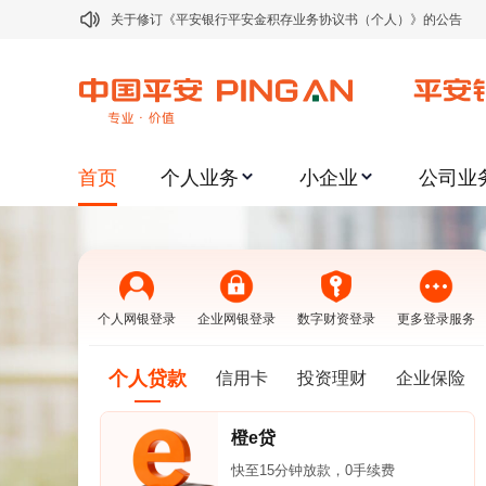
关于修订《平安银行平安金积存业务协议书（个人）》的公告
关于修订《平安银行代理个人客户贵金属交易协议书》的公告
关于2021年劳动节期间代理贵金属业务风险提示的通知
关于我行聚金宝交易软件升级更新的通知
首页
个人业务
小企业
公司业
关于加强代理贵金属业务风险防范的提示
关于2020年端午节期间上金所代理业务调整合约保证金比例和涨
关于进一步加强代理贵金属业务风险防范的提示
关于加强代理贵金属业务风险防范的提示
个人网银登录
企业网银登录
数字财资登录
更多登录服务
关于平安银行电子版信用卡更名为平安银行数字信用卡的公告
关于调整存量首套住房贷款利率的公告
个人贷款
信用卡
投资理财
企业保险
橙e贷
快至15分钟放款，0手续费