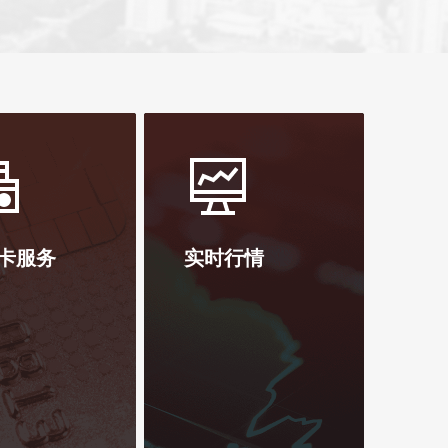
理计划
在线申请信用卡
个人存款利
务
信用卡产品
公司存款利
卡服务
实时行情
贷款利率
服务收费标
产品信息查
资产保全服
外汇牌价查