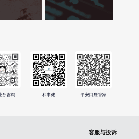
平安银行债
业务咨询
和事佬
平安口袋管家
客服与投诉