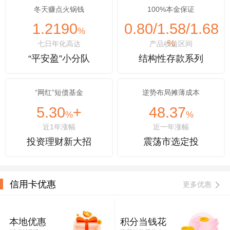
冬天赚点火锅钱
100%本金保证
1.2190
0.80/1.58/1.68
%
%
七日年化高达
产品收益区间
“平安盈”小分队
结构性存款系列
“网红”短债基金
逆势布局摊薄成本
5.30
+
48.37
%
%
近1年涨幅
近一年涨幅
投资理财新大招
震荡市选定投
信用卡优惠
更多优惠
本地优惠
积分当钱花