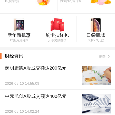
10点抢5折
海量好礼等你来
新年新机惠
刷卡抽红包
口袋商城
12期免息分期
分享奖励翻倍
大牌9.9元起
财经资讯
更多
药明康德A股成交额达200亿元
2026-08-10 14:55:09
中际旭创A股成交额达400亿元
2026-08-10 14:02:24