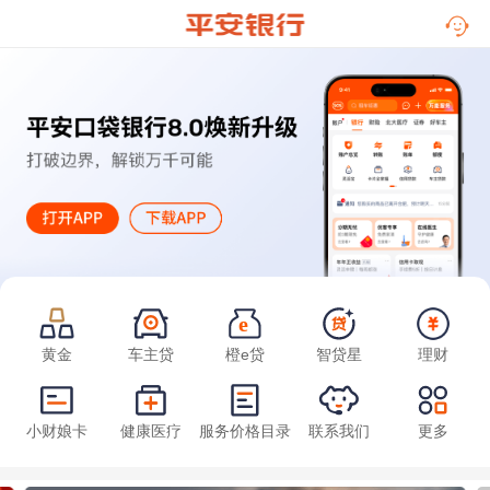
黄金
车主贷
橙e贷
智贷星
理财
小财娘卡
健康医疗
服务价格目录
联系我们
更多