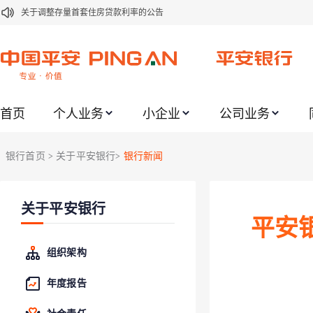
关于调整存量首套住房贷款利率的公告
关于修订《平安银行平安金积存业务协议书（个人）》的公告
关于修订《平安银行代理个人客户贵金属交易协议书》的公告
关于2021年劳动节期间代理贵金属业务风险提示的通知
首页
个人业务
小企业
公司业务
关于我行聚金宝交易软件升级更新的通知
关于加强代理贵金属业务风险防范的提示
银行首页
关于平安银行
银行新闻
>
>
关于2020年端午节期间上金所代理业务调整合约保证金比例和涨跌幅度限制的
关于进一步加强代理贵金属业务风险防范的提示
关于平安银行
关于加强代理贵金属业务风险防范的提示
平安
关于平安银行电子版信用卡更名为平安银行数字信用卡的公告
组织架构
年度报告