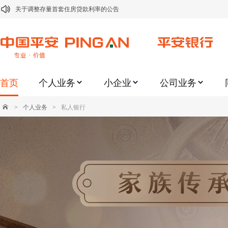
关于调整存量首套住房贷款利率的公告
关于修订《平安银行平安金积存业务协议书（个人）》的公告
关于修订《平安银行代理个人客户贵金属交易协议书》的公告
关于2021年劳动节期间代理贵金属业务风险提示的通知
首页
个人业务
小企业
公司业务
关于我行聚金宝交易软件升级更新的通知
关于加强代理贵金属业务风险防范的提示
>
个人业务
>
私人银行
关于2020年端午节期间上金所代理业务调整合约保证金比例和涨跌幅度限制的
关于进一步加强代理贵金属业务风险防范的提示
关于加强代理贵金属业务风险防范的提示
关于平安银行电子版信用卡更名为平安银行数字信用卡的公告