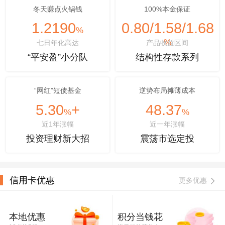
冬天赚点火锅钱
100%本金保证
1.2190
0.80/1.58/1.68
%
%
七日年化高达
产品收益区间
“平安盈”小分队
结构性存款系列
“网红”短债基金
逆势布局摊薄成本
5.30
+
48.37
%
%
近1年涨幅
近一年涨幅
投资理财新大招
震荡市选定投
信用卡优惠
更多优惠
本地优惠
积分当钱花