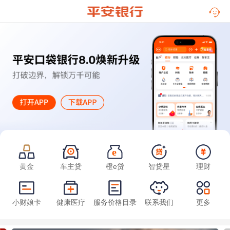
黄金
车主贷
橙e贷
智贷星
理财
小财娘卡
健康医疗
服务价格目录
联系我们
更多