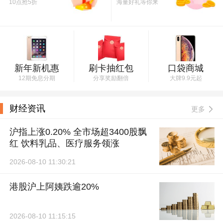
10点抢5折
海量好礼等你来
新年新机惠
刷卡抽红包
口袋商城
12期免息分期
分享奖励翻倍
大牌9.9元起
财经资讯
更多
沪指上涨0.20% 全市场超3400股飘
红 饮料乳品、医疗服务领涨
2026-08-10 11:30:21
港股沪上阿姨跌逾20%
2026-08-10 11:15:15