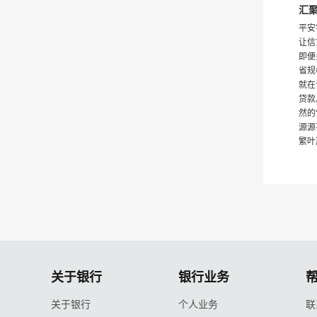
汇
平安
让信
即便
省规
就在
贷款
然的
源源
繁叶
关于银行
银行业务
关于银行
个人业务
联