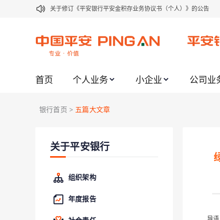
关于修订《平安银行平安金积存业务协议书（个人）》的公告
关于修订《平安银行代理个人客户贵金属交易协议书》的公告
关于2021年劳动节期间代理贵金属业务风险提示的通知
关于我行聚金宝交易软件升级更新的通知
首页
个人业务
小企业
公司业
关于加强代理贵金属业务风险防范的提示
关于2020年端午节期间上金所代理业务调整合约保证金比例和涨
银行首页
>
五篇大文章
关于进一步加强代理贵金属业务风险防范的提示
关于加强代理贵金属业务风险防范的提示
关于平安银行
关于平安银行电子版信用卡更名为平安银行数字信用卡的公告
关于调整存量首套住房贷款利率的公告
组织架构
年度报告
导语