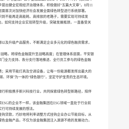
出健全宏观经济治理体系，积极做好“五篇大文章”。8月11
层面首次对加快经济社会发展全面绿色转型进行系统部署。
识到不能再走高能耗、高排放的老路子，需要实现可持续发
向，如何支持企业实现转型升级，突破发展瓶颈，一直备受关
源以及升级产品服务，不断满足企业多元化的绿色融资需求，
碳”战略，将绿色金融提升至战略高度；在管理体系层面，平安银
部门全力支持、各分支行落地推进、全行员工参与的绿色金融
费；采用节能灯具及空调设备，让每一份能源都发挥出最大的
碳、环保”为一体的“绿色银行”，坚定守护宝贵的生态环境。
银行积极携手新兴科技行业，共同探索绿色转型新路径，陪伴
ESG的企业不一样，该金融集团在ESG领域一直处于行业前
实行可持续发展的想法。
挂钩贷款，巧妙地将利率调整方式挂钩企业办公节能目标，从
绿色金融产品，不仅为该金融集团注入源源不绝的发展动力，