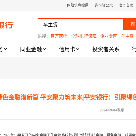
保险信息披露
许可证公示
官网首页
搜
热搜：
百万医疗
全球出行保障
企业专区
车主贷
务
同业金融
信用卡
投资者关系
跌幅度限制的通知
绿色金融谱新篇 平安聚力筑未来|平安银行：引聚绿色
2024-09-04发布
：2023年10月召开的中央金融工作会议系统性提出“做好科技金融、绿色金融、普惠金