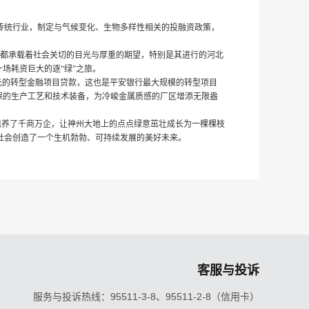
传统行业，制定与气候变化、生物多样性相关的投融资政策，
步都承载着社会关切的目光与厚重的期望，特别是其进行的河北
场耗资巨大的逐“绿”之旅。
亿元的转型金融项目贷款，这也是平安银行最大规模的转型项目
保的生产工艺和技术装备，为冷峻金属质感的厂区增添无限盎
，滋养了千商万企，让神州大地上的点点绿意茁壮成长为一棵棵枝
社会创造了一个生机勃勃、可持续发展的美好未来。
客服与投诉
服务与投诉热线：95511-3-8、95511-2-8（信用卡）