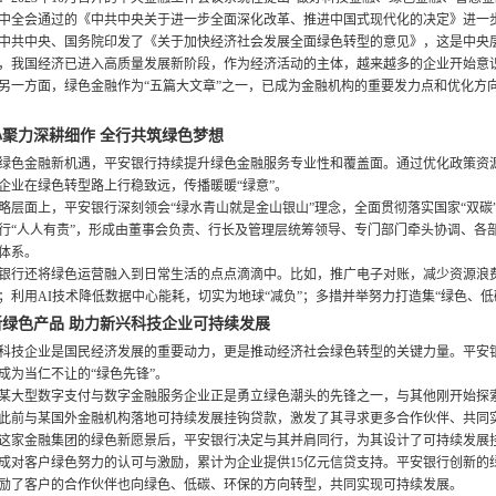
中全会通过的《中共中央关于进一步全面深化改革、推进中国式现代化的决定》进一步提
中共中央、国务院印发了《关于加快经济社会发展全面绿色转型的意见》，这是中央
，我国经济已进入高质量发展新阶段，作为经济活动的主体，越来越多的企业开始意
另一方面，绿色金融作为“五篇大文章”之一，已成为金融机构的重要发力点和优化方
心聚力深耕细作 全行共筑绿色梦想
绿色金融新机遇，平安银行持续提升绿色金融服务专业性和覆盖面。通过优化政策资
企业在绿色转型路上行稳致远，传播暖暖“绿意”。
略层面上，平安银行深刻领会“绿水青山就是金山银山”理念，全面贯彻落实国家“双
行“人人有责”，形成由董事会负责、行长及管理层统筹领导、专门部门牵头协调、各
体系。
银行还将绿色运营融入到日常生活的点点滴滴中。比如，推广电子对账，减少资源浪
；利用AI技术降低数据中心能耗，切实为地球“减负”；多措并举努力打造集“绿色、低
新绿色产品 助力新兴科技企业可持续发展
科技企业是国民经济发展的重要动力，更是推动经济社会绿色转型的关键力量。平安
成为当仁不让的“绿色先锋”。
某大型数字支付与数字金融服务企业正是勇立绿色潮头的先锋之一，与其他刚开始探索
此前与某国外金融机构落地可持续发展挂钩贷款，激发了其寻求更多合作伙伴、共同
这家金融集团的绿色新愿景后，平安银行决定与其并肩同行，为其设计了可持续发展
成对客户绿色努力的认可与激励，累计为企业提供15亿元信贷支持。平安银行创新的
励了客户的合作伙伴也向绿色、低碳、环保的方向转型，共同实现可持续发展。