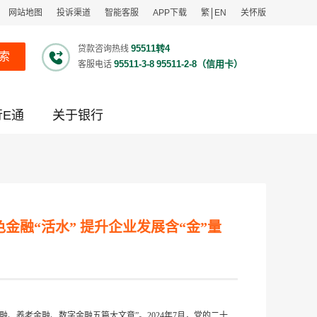
网站地图
投诉渠道
智能客服
APP下载
繁
EN
关怀版
95511转4
贷款咨询热线
索
95511-3-8
95511-2-8（信用卡）
客服电话
行E通
关于银行
金融“活水” 提升企业发展含“金”量
融、养老金融、数字金融五篇大文章”。2024年7月，党的二十