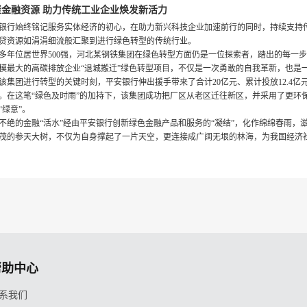
聚金融资源 助力传统工业企业焕发新活力
银行始终铭记服务实体经济的初心，在助力新兴科技企业加速前行的同时，持续支持
贷资源如涓涓细流般汇聚到进行绿色转型的传统行业。
多年位居世界500强，河北某钢铁集团在绿色转型方面仍是一位探索者，踏出的每一
模最大的高碳排放企业“退城搬迁”绿色转型项目，不仅是一次勇敢的自我革新，也是一
该集团进行转型的关键时刻，平安银行伸出援手带来了合计20亿元、累计投放12.4
。在这笔“绿色及时雨”的加持下，该集团成功把厂区从老区迁往新区，并采用了更环
“绿意”。
不绝的金融“活水”经由平安银行创新绿色金融产品和服务的“凝结”，化作绵绵春雨
茂的参天大树，不仅为自身撑起了一片天空，更连接成广阔无垠的林海，为我国经济
帮助中心
系我们