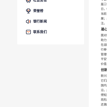
社会责任
届三
日，
荣誉榜
当前
展；
银行新闻
注。
凝
联系我们
面对
助力
在战
行奉
管理
平安
价值
创
新兴
它们
国内
沿，
得知
而形
还激