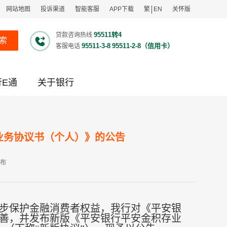
网站地图
投诉渠道
智能客服
APP下载
繁
EN
关怀版
95511转4
贷款咨询热线
索
95511-3-8
95511-2-8（信用卡）
客服电话
行E通
关于银行
业务协议书（个人）》的公告
发布
步保护金融消费者权益，我行对《平安银
善，并发布新版《平安银行平安金积存业