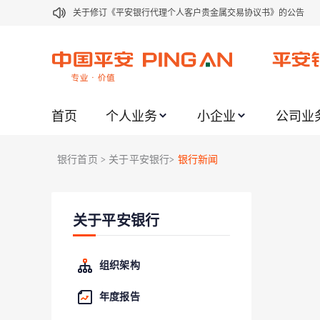
关于修订《平安银行代理个人客户贵金属交易协议书》的公告
关于2021年劳动节期间代理贵金属业务风险提示的通知
关于我行聚金宝交易软件升级更新的通知
关于加强代理贵金属业务风险防范的提示
首页
个人业务
小企业
公司业
关于2020年端午节期间上金所代理业务调整合约保证金比例和涨
关于进一步加强代理贵金属业务风险防范的提示
银行首页
关于平安银行
银行新闻
>
>
关于加强代理贵金属业务风险防范的提示
关于平安银行电子版信用卡更名为平安银行数字信用卡的公告
关于平安银行
关于调整存量首套住房贷款利率的公告
关于修订《平安银行平安金积存业务协议书（个人）》的公告
组织架构
年度报告