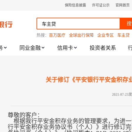
保险信息披露
许可证公示
官网首页
搜
热搜：
百万医疗
全球出行保障
企业专区
车主贷
务
同业金融
信用卡
投资者关系
跌幅度限制的通知
关于修订《平安银行平安金积存
2021-07-23
尊敬的客户：
根据我行平安金积存业务的管理要求，为进一
行平安金积存业务协议书（个人）》进行修订完