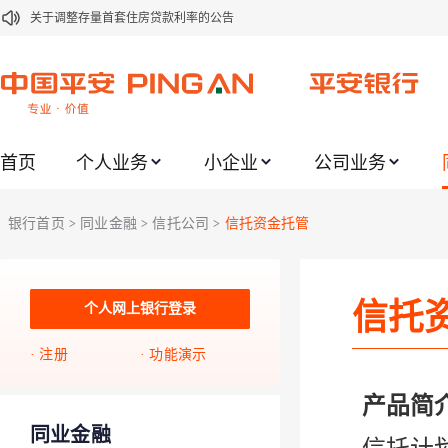
关于调整存量首套住房贷款利率的公告
关于修订《平安银行平安金积存业务协议书（个人）》的公告
关于修订《平安银行代理个人客户贵金属交易协议书》的公告
关于2021年劳动节期间代理贵金属业务风险提示的通知
首页
个人业务
小企业
公司业务
关于我行聚金宝交易软件升级更新的通知
关于加强代理贵金属业务风险防范的提示
银行首页
同业金融
信托公司
信托资金托管
>
>
>
关于2020年端午节期间上金所代理业务调整合约保证金比例和涨跌幅度限制的
关于进一步加强代理贵金属业务风险防范的提示
信托
关于加强代理贵金属业务风险防范的提示
个人网上银行登录
关于平安银行电子版信用卡更名为平安银行数字信用卡的公告
注册
功能演示
产品简
同业金融