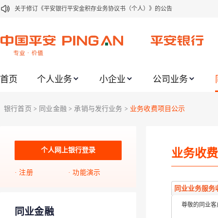
关于修订《平安银行平安金积存业务协议书（个人）》的公告
关于修订《平安银行代理个人客户贵金属交易协议书》的公告
关于2021年劳动节期间代理贵金属业务风险提示的通知
关于我行聚金宝交易软件升级更新的通知
首页
个人业务
小企业
公司业务
关于加强代理贵金属业务风险防范的提示
关于2020年端午节期间上金所代理业务调整合约保证金比例和涨跌幅度限制的
银行首页
同业金融
承销与发行业务
业务收费项目公示
>
>
>
关于进一步加强代理贵金属业务风险防范的提示
关于加强代理贵金属业务风险防范的提示
关于平安银行电子版信用卡更名为平安银行数字信用卡的公告
个人网上银行登录
业务收费
关于调整存量首套住房贷款利率的公告
注册
功能演示
同业业务服务
尊敬的同业客
同业金融