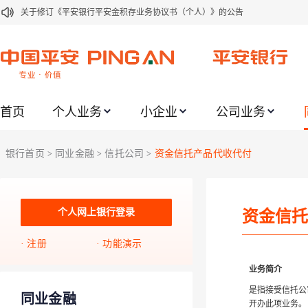
关于修订《平安银行平安金积存业务协议书（个人）》的公告
关于修订《平安银行代理个人客户贵金属交易协议书》的公告
关于2021年劳动节期间代理贵金属业务风险提示的通知
关于我行聚金宝交易软件升级更新的通知
首页
个人业务
小企业
公司业务
关于加强代理贵金属业务风险防范的提示
关于2020年端午节期间上金所代理业务调整合约保证金比例和涨跌幅度限制的
银行首页
同业金融
信托公司
资金信托产品代收代付
>
>
>
关于进一步加强代理贵金属业务风险防范的提示
关于加强代理贵金属业务风险防范的提示
关于平安银行电子版信用卡更名为平安银行数字信用卡的公告
个人网上银行登录
资金信托
关于调整存量首套住房贷款利率的公告
注册
功能演示
业务简介
是指接受信托公
同业金融
开办此项业务。