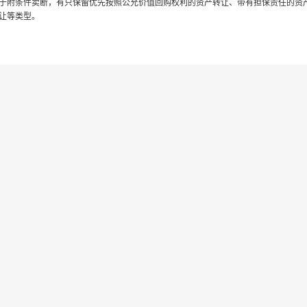
于附条件卖断，有只保留优先按照公允价值回购权利的资产转让、带有担保责任的资
让等类型。