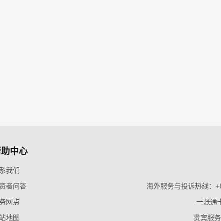
帮助中心
系我们
资者问答
海外服务与投诉热线：+86-9
务网点
一账通卡
站地图
贵宾服务与