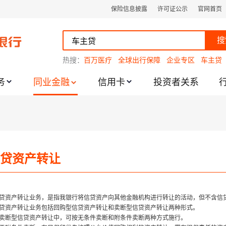
保险信息披露
许可证公示
官网首页
搜
热搜：
百万医疗
全球出行保障
企业专区
车主贷
务
同业金融
信用卡
投资者关系
跌幅度限制的通知
贷资产转让
贷资产转让业务，是指我银行将信贷资产向其他金融机构进行转让的活动，但不含信
贷资产转让业务包括回购型信贷资产转让和卖断型信贷资产转让两种形式。
卖断型信贷资产转让中，可按无条件卖断和附条件卖断两种方式施行。