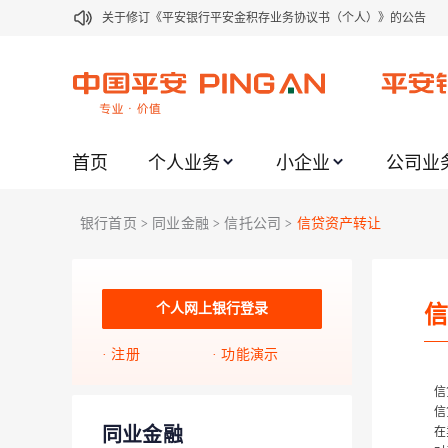
关于修订《平安银行平安金积存业务协议书（个人）》的公告
关于修订《平安银行代理个人客户贵金属交易协议书》的公告
关于2021年劳动节期间代理贵金属业务风险提示的通知
关于我行聚金宝交易软件升级更新的通知
首页
个人业务
小企业
公司业
关于加强代理贵金属业务风险防范的提示
关于2020年端午节期间上金所代理业务调整合约保证金比例和涨
银行首页
同业金融
信托公司
信贷资产转让
>
>
>
关于进一步加强代理贵金属业务风险防范的提示
关于加强代理贵金属业务风险防范的提示
关于平安银行电子版信用卡更名为平安银行数字信用卡的公告
个人网上银行登录
信
关于调整存量首套住房贷款利率的公告
注册
功能演示
信
信
同业金融
在