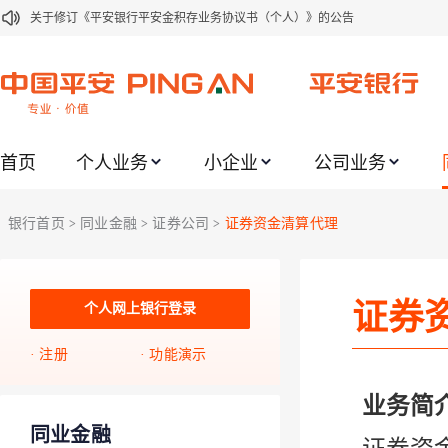
关于修订《平安银行代理个人客户贵金属交易协议书》的公告
关于2021年劳动节期间代理贵金属业务风险提示的通知
关于我行聚金宝交易软件升级更新的通知
关于加强代理贵金属业务风险防范的提示
首页
个人业务
小企业
公司业务
关于2020年端午节期间上金所代理业务调整合约保证金比例和涨跌幅度限制的
关于进一步加强代理贵金属业务风险防范的提示
银行首页
同业金融
证券公司
证券资金清算代理
>
>
>
关于加强代理贵金属业务风险防范的提示
关于平安银行电子版信用卡更名为平安银行数字信用卡的公告
证券
关于调整存量首套住房贷款利率的公告
个人网上银行登录
注册
功能演示
业务简
同业金融