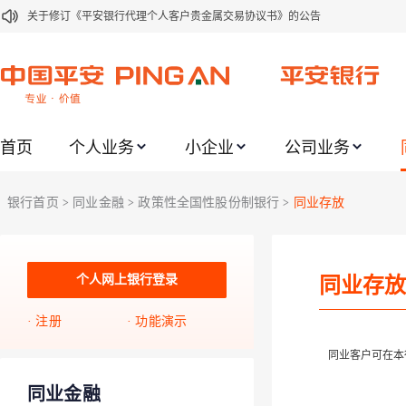
关于修订《平安银行代理个人客户贵金属交易协议书》的公告
关于2021年劳动节期间代理贵金属业务风险提示的通知
关于我行聚金宝交易软件升级更新的通知
关于加强代理贵金属业务风险防范的提示
首页
个人业务
小企业
公司业务
关于2020年端午节期间上金所代理业务调整合约保证金比例和涨跌幅度限制的
关于进一步加强代理贵金属业务风险防范的提示
银行首页
同业金融
政策性全国性股份制银行
同业存放
>
>
>
关于加强代理贵金属业务风险防范的提示
关于平安银行电子版信用卡更名为平安银行数字信用卡的公告
关于调整存量首套住房贷款利率的公告
个人网上银行登录
同业存放
关于修订《平安银行平安金积存业务协议书（个人）》的公告
注册
功能演示
同业客户可在本
同业金融