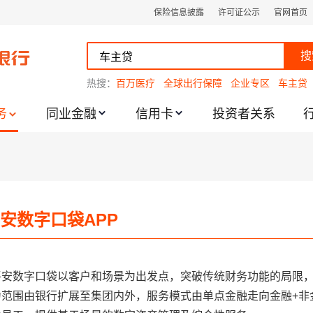
保险信息披露
许可证公示
官网首页
搜
热搜：
百万医疗
全球出行保障
企业专区
车主贷
务
同业金融
信用卡
投资者关系
跌幅度限制的通知
安数字口袋APP
平安数字口袋以客户和场景为出发点，突破传统财务功能的局限
力范围由银行扩展至集团内外，服务模式由单点金融走向金融+非