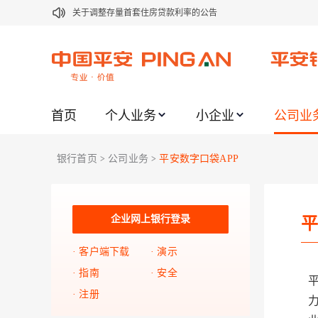
关于调整存量首套住房贷款利率的公告
关于修订《平安银行平安金积存业务协议书（个人）》的公告
关于修订《平安银行代理个人客户贵金属交易协议书》的公告
关于2021年劳动节期间代理贵金属业务风险提示的通知
首页
个人业务
小企业
公司业
关于我行聚金宝交易软件升级更新的通知
关于加强代理贵金属业务风险防范的提示
银行首页
公司业务
平安数字口袋APP
>
>
关于2020年端午节期间上金所代理业务调整合约保证金比例和涨
关于进一步加强代理贵金属业务风险防范的提示
关于加强代理贵金属业务风险防范的提示
企业网上银行登录
平
关于平安银行电子版信用卡更名为平安银行数字信用卡的公告
客户端下载
演示
指南
安全
注册