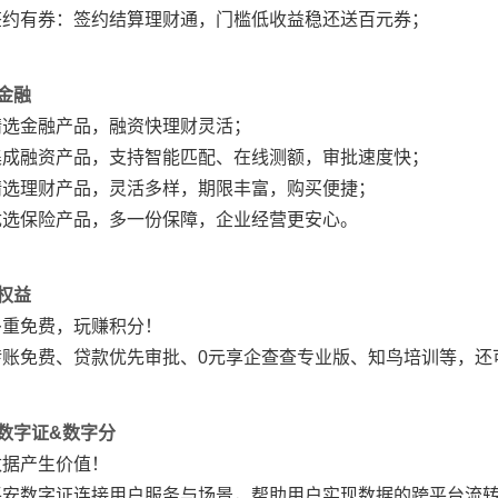
签约有券：签约结算理财通，门槛低收益稳还送百元券；
 金融
精选金融产品，融资快理财灵活；
集成融资产品，支持智能匹配、在线测额，审批速度快；
精选理财产品，灵活多样，期限丰富，购买便捷；
优选保险产品，多一份保障，企业经营更安心。
 权益
多重免费，玩赚积分！
转账免费、贷款优先审批、0元享企查查专业版、知鸟培训等，还
 数字证&数字分
数据产生价值！
平安数字证连接用户服务与场景，帮助用户实现数据的跨平台流