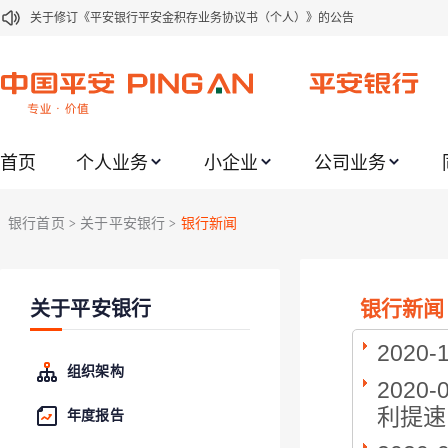
关于修订《平安银行平安金积存业务协议书（个人）》的公告
关于修订《平安银行代理个人客户贵金属交易协议书》的公告
关于2021年劳动节期间代理贵金属业务风险提示的通知
关于我行聚金宝交易软件升级更新的通知
首页
个人业务
小企业
公司业务
关于加强代理贵金属业务风险防范的提示
关于2020年端午节期间上金所代理业务调整合约保证金比例和涨跌幅度限制的
银行首页
关于平安银行
银行新闻
>
>
关于进一步加强代理贵金属业务风险防范的提示
关于加强代理贵金属业务风险防范的提示
银行新闻
关于平安银行
关于平安银行电子版信用卡更名为平安银行数字信用卡的公告
关于调整存量首套住房贷款利率的公告
2020-
组织架构
2020-
利提速
年度报告