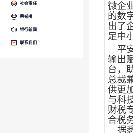
微企
社会责任
的数
荣誉榜
出了
银行新闻
足中
联系我们
平
输出
台，
总裁
供更
与科
财税
合税
据