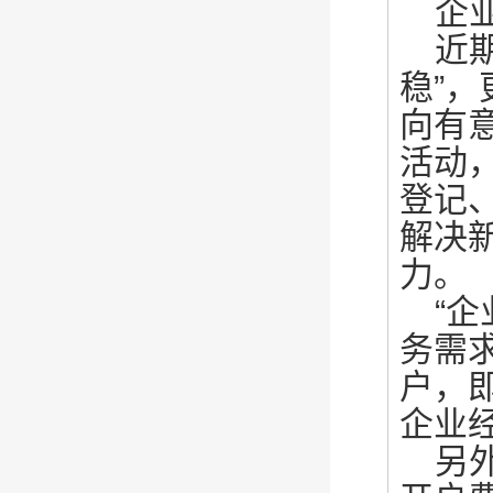
企
近
稳”
向有
活动
登记
解决
力。
“
务需
户，
企业
另