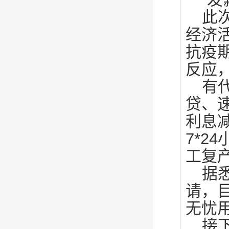
此
经济
抗疫
反应
有
贷、
利息
7*2
工复
据
请，
无忧
接