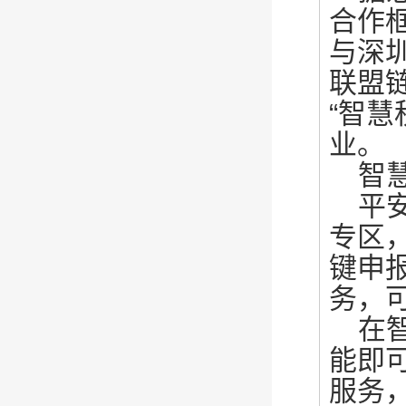
合作
与深
联盟
“智
业。
智
平
专区
键申
务，
在
能即可
服务