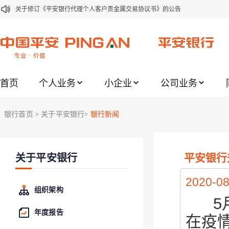
关于修订《平安银行代理个人客户贵金属交易协议书》的公告
关于2021年劳动节期间代理贵金属业务风险提示的通知
关于我行聚金宝交易软件升级更新的通知
关于加强代理贵金属业务风险防范的提示
首页
个人业务
小企业
公司业务
关于2020年端午节期间上金所代理业务调整合约保证金比例和涨跌幅度限制的
关于进一步加强代理贵金属业务风险防范的提示
银行首页
关于平安银行
银行新闻
>
>
关于加强代理贵金属业务风险防范的提示
关于平安银行电子版信用卡更名为平安银行数字信用卡的公告
平安银行
关于平安银行
关于调整存量首套住房贷款利率的公告
关于修订《平安银行平安金积存业务协议书（个人）》的公告
2020-08
组织架构
5
年度报告
在疫