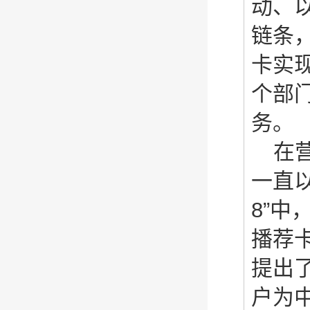
动、
链条
卡实
个部
务。
在
一直
8”
播荐
提出
户为