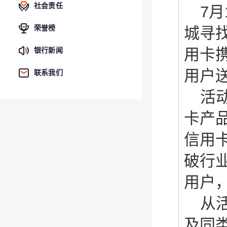
社会责任
7
月
荣誉榜
城寻
用卡
银行新闻
用户
联系我们
活
卡产
信用
破行
用户
从
及同