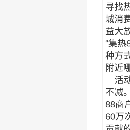
寻找
城消
益大
“集
种方
附近
活
不减。
88商
60
贡献