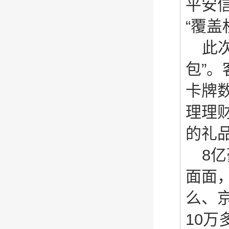
平安信
“覆盖
此
包”
卡牌
理理
的礼
8
亿
面面
么、
10