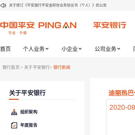
关于修订《平安银行平安金积存业务协议书（个人）》的公告
关于修订《平安银行代理个人客户贵金属交易协议书》的公告
关于2021年劳动节期间代理贵金属业务风险提示的通知
关于我行聚金宝交易软件升级更新的通知
首页
个人业务
小企业
公司业务
关于加强代理贵金属业务风险防范的提示
关于2020年端午节期间上金所代理业务调整合约保证金比例和涨跌幅度限制的
银行首页
关于平安银行
银行新闻
>
>
关于进一步加强代理贵金属业务风险防范的提示
关于加强代理贵金属业务风险防范的提示
迪丽热巴
关于平安银行
关于平安银行电子版信用卡更名为平安银行数字信用卡的公告
关于调整存量首套住房贷款利率的公告
2020-08
组织架构
年度报告