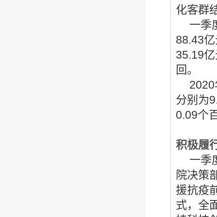
化客群
一季
88.4
35.1
回。
2020
分别为9
0.09
积极履
一季
院决策
援抗疫
式，全