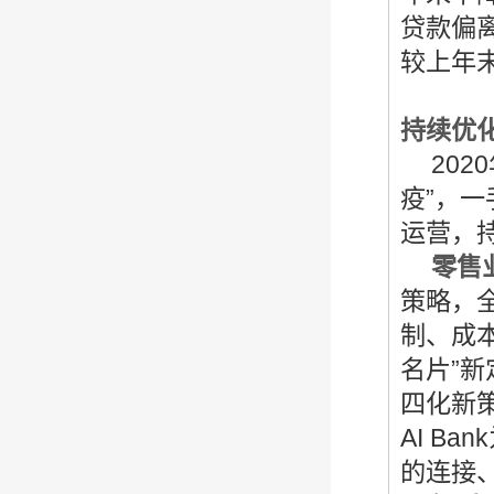
贷款偏离
较上年
持续优
2020
疫”，
运营，
零售
策略，
制、成本
名片”
四化新
AI B
的连接