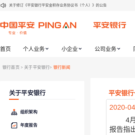
关于修订《平安银行平安金积存业务协议书（个人）》的公告
关于修订《平安银行代理个人客户贵金属交易协议书》的公告
关于2021年劳动节期间代理贵金属业务风险提示的通知
关于我行聚金宝交易软件升级更新的通知
首页
个人业务
小企业
公司业务
关于加强代理贵金属业务风险防范的提示
关于2020年端午节期间上金所代理业务调整合约保证金比例和涨跌幅度限制的
银行首页
关于平安银行
银行新闻
>
>
关于进一步加强代理贵金属业务风险防范的提示
关于加强代理贵金属业务风险防范的提示
平安银行一
关于平安银行
关于平安银行电子版信用卡更名为平安银行数字信用卡的公告
关于调整存量首套住房贷款利率的公告
2020-04
组织架构
4
年度报告
报告指