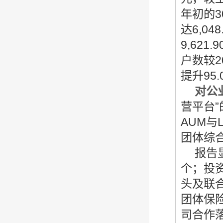
年初的3
达6,0
9,62
户数较2
提升95
对公
营平台
AUM
团体综
报告
个；投资
头及联合
团体保险
司合作落