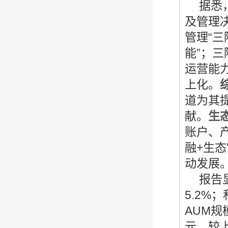
据悉
及管理
管理“三
能”；三
运营能
上化。
道为其
献。
生
账户、
融+生
动发展
报告
5.2%
AUM规
元，较