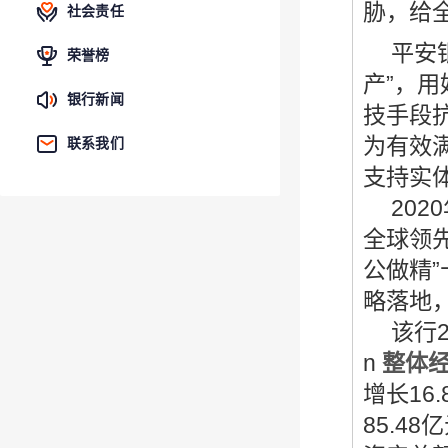
胁，给
社会责任
平安
荣誉榜
产”，
银行新闻
技手段
为有效
联系我们
支持实
2020
全球领
公做精”
略落地
该行
n
整体
增长16
85.4