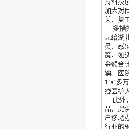
持科技
加大对
关、复
多措
元给湖
员、感
策，如
金额合
输、医
100
线医护
此外
品，提
户移动
行业的