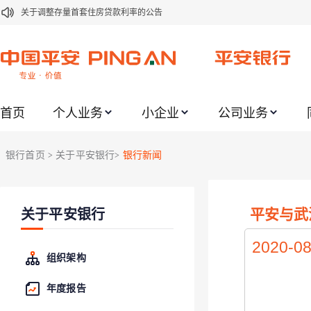
关于调整存量首套住房贷款利率的公告
关于修订《平安银行平安金积存业务协议书（个人）》的公告
关于修订《平安银行代理个人客户贵金属交易协议书》的公告
关于2021年劳动节期间代理贵金属业务风险提示的通知
首页
个人业务
小企业
公司业务
关于我行聚金宝交易软件升级更新的通知
关于加强代理贵金属业务风险防范的提示
银行首页
关于平安银行
银行新闻
>
>
关于2020年端午节期间上金所代理业务调整合约保证金比例和涨跌幅度限制的
关于进一步加强代理贵金属业务风险防范的提示
平安与武
关于平安银行
关于加强代理贵金属业务风险防范的提示
关于平安银行电子版信用卡更名为平安银行数字信用卡的公告
2020-08
组织架构
年度报告