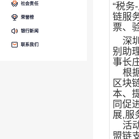
“税
社会责任
链服
荣誉榜
票、
银行新闻
深
联系我们
别助
事长
根
区块
本、
同促
展,
活
盟链