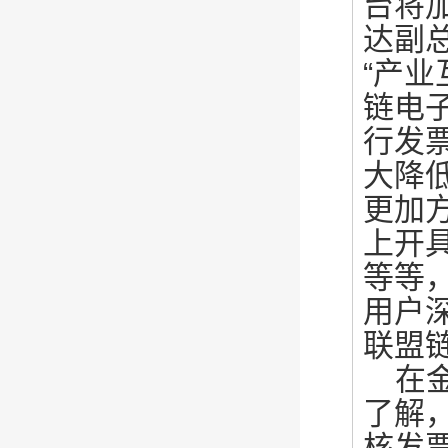
台将
达副
“产业
链电
行发
大降
更加
上开
等等
用户
联盟
在
了解
核发