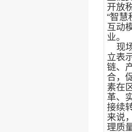
开放
“智
互动
业。
现
立表示
链、
合，
素在
革、
接续
来说
理质