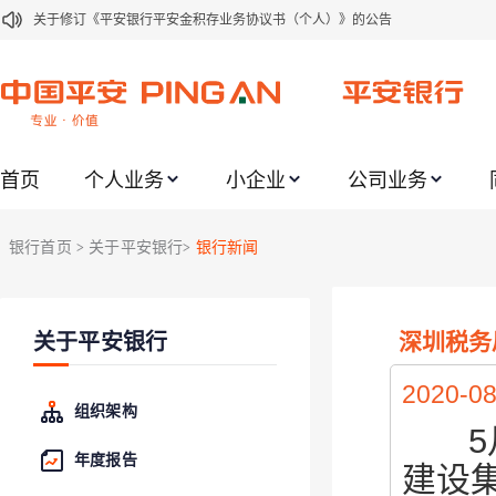
关于修订《平安银行平安金积存业务协议书（个人）》的公告
关于修订《平安银行代理个人客户贵金属交易协议书》的公告
关于2021年劳动节期间代理贵金属业务风险提示的通知
关于我行聚金宝交易软件升级更新的通知
首页
个人业务
小企业
公司业务
关于加强代理贵金属业务风险防范的提示
关于2020年端午节期间上金所代理业务调整合约保证金比例和涨跌幅度限制的
银行首页
关于平安银行
银行新闻
>
>
关于进一步加强代理贵金属业务风险防范的提示
关于加强代理贵金属业务风险防范的提示
深圳税务
关于平安银行
关于平安银行电子版信用卡更名为平安银行数字信用卡的公告
关于调整存量首套住房贷款利率的公告
2020-08
组织架构
5
年度报告
建设