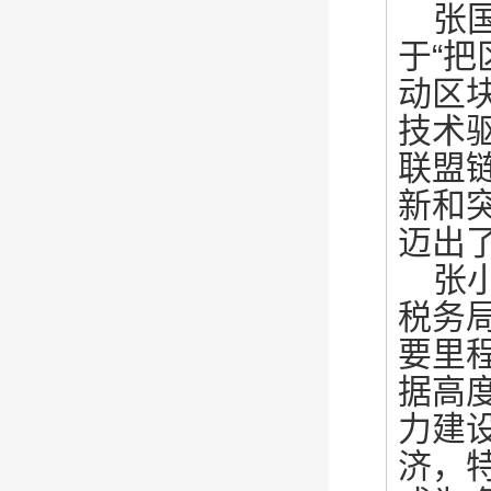
张
于“
动区
技术
联盟
新和
迈出
张
税务
要里
据高
力建
济，