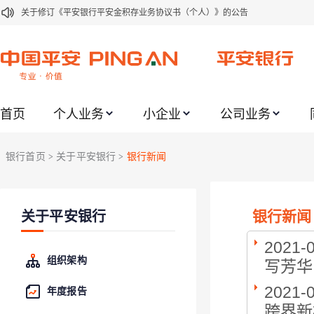
关于修订《平安银行平安金积存业务协议书（个人）》的公告
关于修订《平安银行代理个人客户贵金属交易协议书》的公告
关于2021年劳动节期间代理贵金属业务风险提示的通知
关于我行聚金宝交易软件升级更新的通知
首页
个人业务
小企业
公司业务
关于加强代理贵金属业务风险防范的提示
关于2020年端午节期间上金所代理业务调整合约保证金比例和涨跌幅度限制的
银行首页
关于平安银行
银行新闻
>
>
关于进一步加强代理贵金属业务风险防范的提示
关于加强代理贵金属业务风险防范的提示
银行新闻
关于平安银行
关于平安银行电子版信用卡更名为平安银行数字信用卡的公告
关于调整存量首套住房贷款利率的公告
2021-
组织架构
写芳华
2021-
年度报告
跨界新