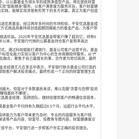
中，以公募基金为领头羊的成熟净值型产品，将在居民财富
，实现“智能随身”服务，以客户满意度为服务宗旨，客户财富健
极实践，能够实现资管新形势下的多方共赢，真正为客户创造
精选优质基金。经过两年多时间的市场检验，平安优选基金成
ers”方式挑选具备持续创造超额回报能力的基金产品，为客户带
挑选珍品。2020年平安优选基金帮客户赚了超百亿，持有6
8 年以来，平安银行代销的公募基金持仓客户复购率高达
模式，通过科技赋能打通银行、基金公司客户运营平台。基金
户标签化能力实现以客户为中心的生命周期陪伴服务，从“产
业化融合，聚焦于自己最擅长的事，合作更为密切高效，最终
基金总经理王凡在发言中表示，平安银行联合基金公司打造的
帮助客户解决投资痛点，最终形成一个正向的财富管理生态
越大。但是对于多数基民来讲，难以克服“贪婪与恐惧”投资
赚钱基民不赚钱”。
优选基金经理、投顾团队、理财经理到客户的畅通信息链条，
基金客户平均持有久期超过8.5个月，远超行业平均水平，
投研能力为客户带来更为及时、专业的内容服务与客户陪
解读等产品内容，财富号、投教等专题内容，财富健康度诊
开放平台，平安银行进一步帮客户夯实正确的投资理念。