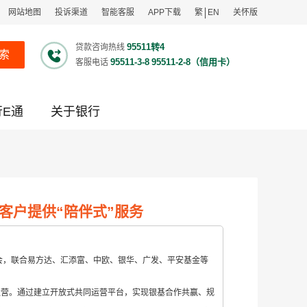
网站地图
投诉渠道
智能客服
APP下载
繁
EN
关怀版
95511转4
贷款咨询热线
索
95511-3-8
95511-2-8（信用卡）
客服电话
行E通
关于银行
客户提供“陪伴式”服务
会，联合易方达、汇添富、中欧、银华、广发、平安基金等
同运营。通过建立开放式共同运营平台，实现银基合作共赢、规