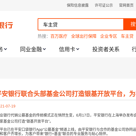
保险信息披露
许可证公示
官网首页
搜
热搜：
百万医疗
全球出行保障
企业专区
车主贷
务
同业金融
信用卡
投资者关系
跌幅度限制的通知
平安银行联合头部基金公司打造银基开放平台，为
21-07-19
业银行代销公募基金的传统模式正在悄然生变，6月17日，平安银行在上海举办发布
家基金公司打造“银基开放平台”。
平台已在平安口袋银行App“公募基金”频道上线，由平安银行与合作的基金公司协
和客户齐增长，为客户带来“银行+基金”联合的专业服务与贴心陪伴。