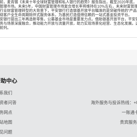
前，麦肯锡《未来十年全球财富管理和私人银行的趋势》报告指出，截至2020年底，
管理市场。未来5年，中国财富管理市场复合增长率将维持在10%左右，未来财富管
行业财富管理转型的大背景下，平安银行打造银基开放平台瞄准的是突破传统的“产品货
绕客户全生命周期陪伴式服务体系，为基民打造值得信赖的一站式基金投资平台。
安银行提出三年再造新零售，公募基金市场是重要发力点。借助银基开放平台，平安
务与场景深度融合，推动能力开放与流量开放，助力实现场景化经营、生态化发展。
前列。
帮助中心
系我们
资者问答
海外服务与投诉热线：+86-9
务网点
一账通卡
站地图
贵宾服务与
见问题