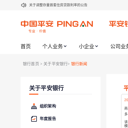
关于调整存量首套住房贷款利率的公告
关于修订《平安银行平安金积存业务协议书（个人）》的公告
关于修订《平安银行代理个人客户贵金属交易协议书》的公告
关于2021年劳动节期间代理贵金属业务风险提示的通知
首页
个人业务
小企业
公司业
关于我行聚金宝交易软件升级更新的通知
关于加强代理贵金属业务风险防范的提示
银行首页
关于平安银行
银行新闻
>
>
关于2020年端午节期间上金所代理业务调整合约保证金比例和涨
关于进一步加强代理贵金属业务风险防范的提示
关于加强代理贵金属业务风险防范的提示
关于平安银行
关于平安银行电子版信用卡更名为平安银行数字信用卡的公告
20
组织架构
商
多
年度报告
该
模