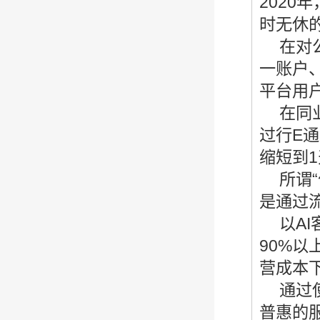
2020
时无休
在对
一账户
平台用户
在同
过行E
缩短到1
所谓
是通过
以A
90%以
营成本下
通过
普惠的