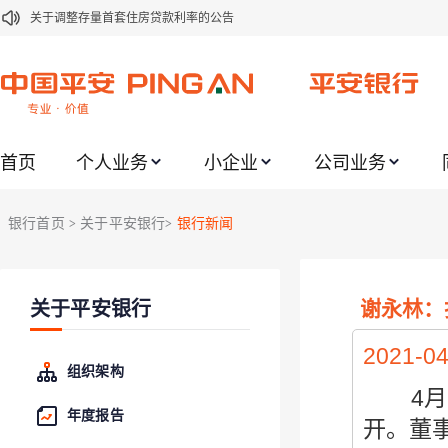
关于调整存量首套住房贷款利率的公告
关于修订《平安银行平安金积存业务协议书（个人）》的公告
关于修订《平安银行代理个人客户贵金属交易协议书》的公告
关于2021年劳动节期间代理贵金属业务风险提示的通知
首页
个人业务
小企业
公司业务
关于我行聚金宝交易软件升级更新的通知
关于加强代理贵金属业务风险防范的提示
银行首页
关于平安银行
银行新闻
>
>
关于2020年端午节期间上金所代理业务调整合约保证金比例和涨跌幅度限制的
关于进一步加强代理贵金属业务风险防范的提示
谢永林：
关于平安银行
关于加强代理贵金属业务风险防范的提示
关于平安银行电子版信用卡更名为平安银行数字信用卡的公告
2021-04
组织架构
4
月
年度报告
开。董