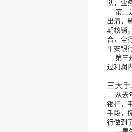
队，业
第二
出清，
期核销
合，全
平安银
第三
过利润
三大手
从去
银行，
手段，
行做到
一是