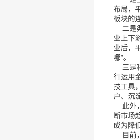
布局，
板块的
二是
业上下
业后，
哪
”
。
三是
行运用
技工具
户、沉
此外
断市场
成为降
目前