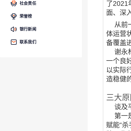
了20
社会责任
面、深
荣誉榜
从前
银行新闻
体运营
备覆盖
联系我们
谢永
一个良
以实际
造稳健
三大原
谈及
第一
赋能“