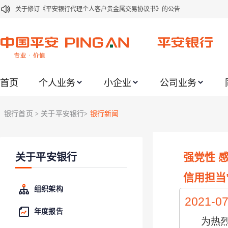
关于修订《平安银行代理个人客户贵金属交易协议书》的公告
关于2021年劳动节期间代理贵金属业务风险提示的通知
关于我行聚金宝交易软件升级更新的通知
关于加强代理贵金属业务风险防范的提示
首页
个人业务
小企业
公司业务
关于2020年端午节期间上金所代理业务调整合约保证金比例和涨跌幅度限制的
关于进一步加强代理贵金属业务风险防范的提示
银行首页
关于平安银行
银行新闻
>
>
关于加强代理贵金属业务风险防范的提示
关于平安银行电子版信用卡更名为平安银行数字信用卡的公告
强党性 
关于平安银行
关于调整存量首套住房贷款利率的公告
关于修订《平安银行平安金积存业务协议书（个人）》的公告
信用担当
组织架构
2021-07
年度报告
为热