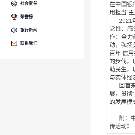
在中国银
社会责任
用担当”
荣誉榜
20
党性、感
银行新闻
作：全力
联系我们
动，弘扬
百年 信
的步伐，
助民生，
与实体经
回首
展，贯彻
的发展模
附：
传活动》