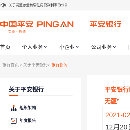
关于调整存量首套住房贷款利率的公告
关于修订《平安银行平安金积存业务协议书（个人）》的公告
关于修订《平安银行代理个人客户贵金属交易协议书》的公告
关于2021年劳动节期间代理贵金属业务风险提示的通知
首页
个人业务
小企业
公司业务
关于我行聚金宝交易软件升级更新的通知
关于加强代理贵金属业务风险防范的提示
银行首页
关于平安银行
银行新闻
>
>
关于2020年端午节期间上金所代理业务调整合约保证金比例和涨跌幅度限制的
关于进一步加强代理贵金属业务风险防范的提示
平安银行
关于平安银行
关于加强代理贵金属业务风险防范的提示
关于平安银行电子版信用卡更名为平安银行数字信用卡的公告
无疆”
组织架构
2021-02
年度报告
12月2