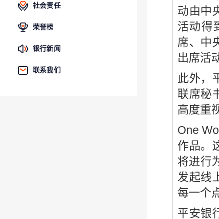
社会责任
动由中
活动得
荣誉榜
席、中
银行新闻
出席活
联系我们
此外，
联席秘
高度重
One 
作品。
将进行
发起线上
每一个
平安银