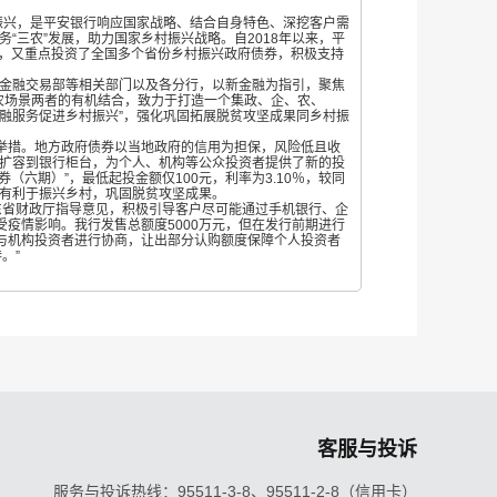
振兴，是平安银行响应国家战略、结合自身特色、深挖客户需
务“三农”发展，助力国家乡村振兴战略。自2018年以来，平
来，又重点投资了全国多个省份乡村振兴政府债券，积极支持
、金融交易部等相关部门以及各分行，以新金融为指引，聚焦
农场景两者的有机结合，致力于打造一个集政、企、农、
融服务促进乡村振兴”，强化巩固拓展脱贫攻坚成果同乡村振
举措。地方政府债券以当地政府的信用为担保，风险低且收
道扩容到银行柜台，为个人、机构等公众投资者提供了新的投
（六期）”，最低起投金额仅100元，利率为3.10％，较同
，有利于振兴乡村，巩固脱贫攻坚成果。
东省财政厅指导意见，积极引导客户尽可能通过手机银行、企
疫情影响。我行发售总额度5000万元，但在发行前期进行
与机构投资者进行协商，让出部分认购额度保障个人投资者
。”
客服与投诉
服务与投诉热线：95511-3-8、95511-2-8（信用卡）