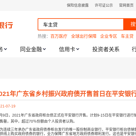
保险信息披露
许可证公示
官网首页
搜
热搜：
百万医疗
全球出行保障
企业专区
车主贷
务
同业金融
信用卡
投资者关系
跌幅度限制的通知
2021年广东省乡村振兴政府债开售首日在平安银
21-07-19
月9日，2021年广东省政府柜台债正式在平安银行开售。计划9-15日在平安银行进行
售罄，其中，超过70％份额由个人投资者认购。
为连续三年承办广东省政府债券柜台发行的唯一股份制商业银行，平安银行柜台债销
供线上购买政府债券的银行，全力保障广东省地方政府债券顺利发行。这也是平安银