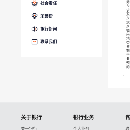
券
社会责任
乡
求
安
荣誉榜
乡
2
乡
银行新闻
银
兴
地
联系我们
益
资
期
平
业
预
的
关于银行
银行业务
关于银行
个人业务
联