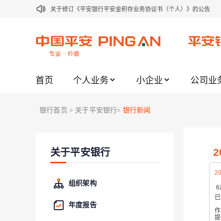
关于修订《平安银行平安金积存业务协议书（个人）》的公告
关于修订《平安银行代理个人客户贵金属交易协议书》的公告
关于2021年劳动节期间代理贵金属业务风险提示的通知
关于我行聚金宝交易软件升级更新的通知
首页
个人业务
小企业
公司业
关于加强代理贵金属业务风险防范的提示
关于2020年端午节期间上金所代理业务调整合约保证金比例和涨
银行首页
关于平安银行
银行新闻
>
>
关于进一步加强代理贵金属业务风险防范的提示
关于加强代理贵金属业务风险防范的提示
关于平安银行
关于平安银行电子版信用卡更名为平安银行数字信用卡的公告
关于调整存量首套住房贷款利率的公告
20
组织架构
6
已
年度报告
作
提