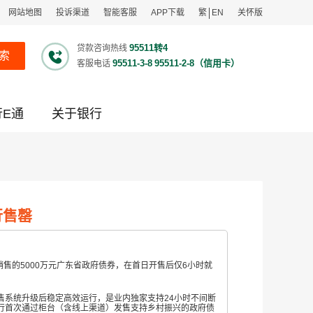
网站地图
投诉渠道
智能客服
APP下载
繁
EN
关怀版
95511转4
贷款咨询热线
索
95511-3-8
95511-2-8（信用卡）
客服电话
行E通
关于银行
行售罄
销售的5000万元广东省政府债券，在首日开售后仅6小时就
售系统升级后稳定高效运行，是业内独家支持24小时不间断
行首次通过柜台（含线上渠道）发售支持乡村振兴的政府债