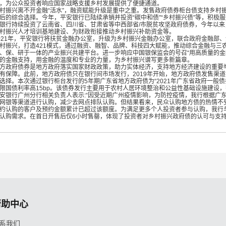
，为公众投资者响应国家战略支援乡村发展提供了便捷通道。
村振兴离不开金融“活水”，融资赋能升级是重中之重。发售政府债券柜台债支持乡村
后的综合选择。今年，平安银行已陆续承销并投资“碳中和债”“乡村振兴债”等，积极服
银行持续投资了云南省、四川省、甘肃省等中西部省/市脱贫攻坚政府债券，今年以
村振兴人才培训基地建设、为财政衔接推动乡村振兴补助资金等。
021年，平安银行将扶贫金融办公室，升级为乡村振兴金融办公室，联合政府金融部
村振兴，打造421模式，通过融资、融智、品牌、科技四大赋能，推动综合金融与三
、保、研于一体的产业振兴共建平台。进一步响应中国银保监会的号召“用高质量的金
的金融支持，用金融的温度和专业的力量，为乡村振兴谱写更多新篇章。
方政府债券是地方政府落实国家财政政策，助力实体经济，支持地方经济建设的重要
有保障。此前，地方政府债只在银行间市场发行，2019年开始，地方政府债发售渠
选择。本次通过银行柜台发行的5年期广东省地方政府债为“2021年广东省政府一般债券
限国债利率高15bp。该债券发行主要用于农村人居环境整治和公益性基础设施建设
安银行广州分行相关负责人表示:“因受近期广州疫情影响，为防控疫情，我行根据广
网银等渠道进行认购，减少去网点排队认购。但结果看来，民众认购地方债的热情不受
约认购的客户及预约金额累计已超过该额度。为满足更多个人投资者参与认购，我行
认购需求。在首日开售后仅6小时售罄，体现了投资者对乡村振兴政府债的认可与支持
帮助中心
系我们