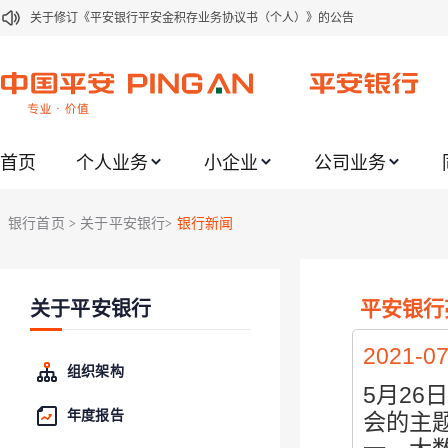
关于修订《平安银行平安金积存业务协议书（个人）》的公告
关于修订《平安银行代理个人客户贵金属交易协议书》的公告
关于2021年劳动节期间代理贵金属业务风险提示的通知
关于我行聚金宝交易软件升级更新的通知
首页
个人业务
小企业
公司业务
关于加强代理贵金属业务风险防范的提示
关于2020年端午节期间上金所代理业务调整合约保证金比例和涨跌幅度限制的
银行首页
关于平安银行
银行新闻
>
>
关于进一步加强代理贵金属业务风险防范的提示
关于加强代理贵金属业务风险防范的提示
平安银行
关于平安银行
关于平安银行电子版信用卡更名为平安银行数字信用卡的公告
关于调整存量首套住房贷款利率的公告
2021-07
组织架构
5月2
年度报告
会的主