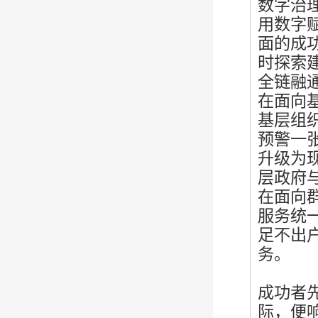
数字治
用数字
面的成
时探索
全链融
在面向
基层组
预警一
升级为
层政府
在面向
服务统
足不出
务。
成功者
际，便