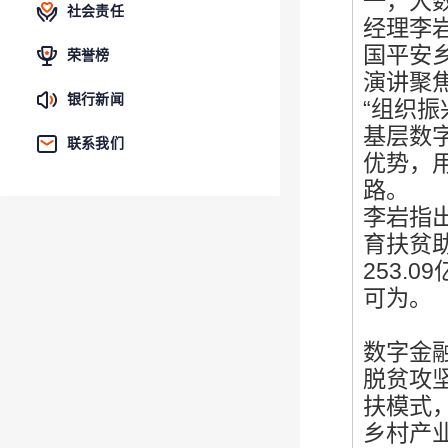
一，大
社会责任
经理李
国平安
荣誉榜
演讲聚
银行新闻
“组织
基层数
联系我们
优势，
路。
李岩指
育扶贫
253.
可为。
数字金
脱贫攻
扶模式
乡村产