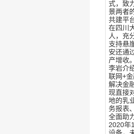
式，致
景两者
共建平
在四川
人，充分
支持悬
安还通
产增收
李岩介
联网+
解决金
现直接
地的乳
务报表
全面助
2020
设备，