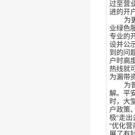
过至营
进的开
为更好
业绿色
专业的
设并公
到的问
户时高
热线就
为漏带
为普及
解。平
时，大
户政策
极“走
“优化
展了有