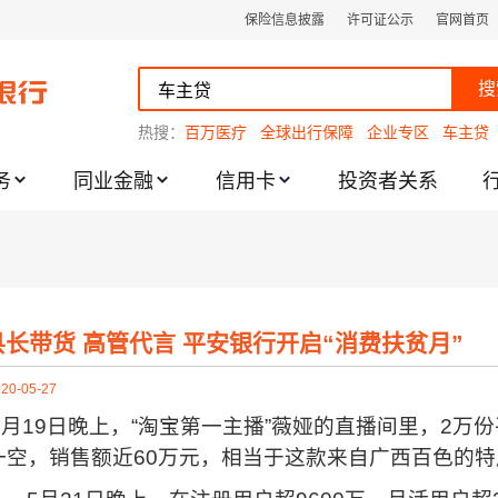
保险信息披露
许可证公示
官网首页
搜
热搜：
百万医疗
全球出行保障
企业专区
车主贷
务
同业金融
信用卡
投资者关系
跌幅度限制的通知
县长带货 高管代言 平安银行开启“消费扶贫月”
20-05-27
5
月19日晚上，“淘宝第一主播”薇娅的直播间里，2万
一空，销售额近60万元，相当于这款来自广西百色的特