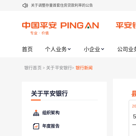
关于调整存量首套住房贷款利率的公告
关于修订《平安银行平安金积存业务协议书（个人）》的公告
关于修订《平安银行代理个人客户贵金属交易协议书》的公告
关于2021年劳动节期间代理贵金属业务风险提示的通知
首页
个人业务
小企业
公司业
关于我行聚金宝交易软件升级更新的通知
关于加强代理贵金属业务风险防范的提示
银行首页
关于平安银行
银行新闻
>
>
关于2020年端午节期间上金所代理业务调整合约保证金比例和涨
关于进一步加强代理贵金属业务风险防范的提示
关于平安银行
关于加强代理贵金属业务风险防范的提示
关于平安银行电子版信用卡更名为平安银行数字信用卡的公告
20
组织架构
年度报告