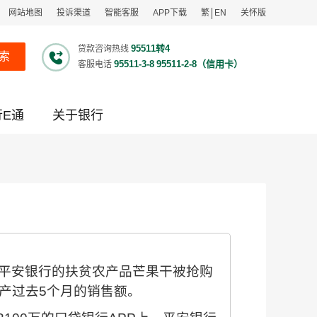
网站地图
投诉渠道
智能客服
APP下载
繁
EN
关怀版
95511转4
贷款咨询热线
索
95511-3-8
95511-2-8（信用卡）
客服电话
行E通
关于银行
份平安银行的扶贫农产品芒果干被抢购
产过去5个月的销售额。