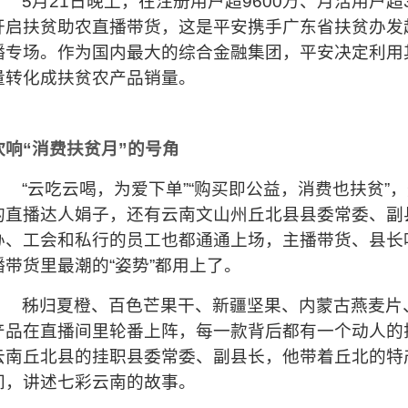
5
月21日晚上，在注册用户超9600万、月活用户超
开启扶贫助农直播带货，这是平安携手广东省扶贫办发起
播专场。作为国内最大的综合金融集团，平安决定利用
量转化成扶贫农产品销量。
吹响“消费扶贫月”的号角
“云吃云喝，为爱下单”“购买即公益，消费也扶贫”
，
的直播达人娟子，还有云南文山州丘北县县委常委、副
办、工会和私行的员工也都通通上场，主播带货、县长
播带货里最潮的“姿势”都用上了。
秭归夏橙、百色芒果干、新疆坚果、内蒙古燕麦片
产品在直播间里轮番上阵，每一款背后都有一个动人的
云南丘北县的挂职县委常委、副县长，他带着丘北的特
间，讲述七彩云南的故事。