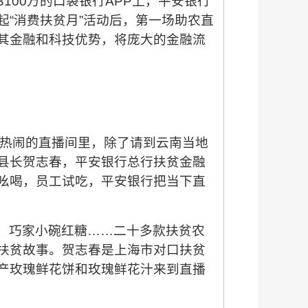
3100万的口袋银行APP上，平安银行
“消费扶贫月”活动后，第一场助农直
其金融和科技优势，将庞大的金融流
热闹的直播间里，除了请到云南当地
县长贺志春，平安银行总行扶贫金融
吆喝，员工试吃，平安银行把当下直
、巧家小碗红糖……二十多款扶贫农
扶贫故事。贺志春是上海市对口扶贫
产玫瑰鲜花饼和玫瑰鲜花汁来到直播