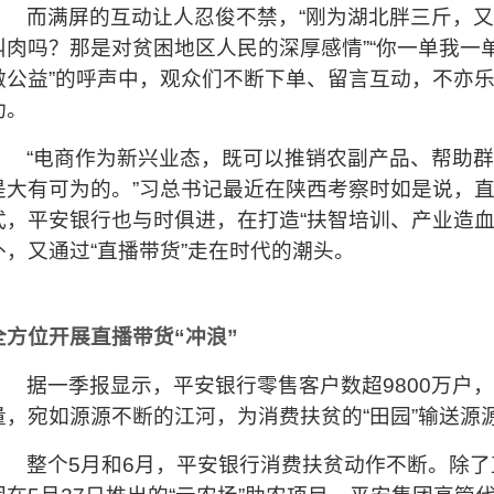
而满屏的互动让人忍俊不禁，“刚为湖北胖三斤，又
叫肉吗？那是对贫困地区人民的深厚感情”“你一单我一
做公益”的呼声中，观众们不断下单、留言互动，不亦
功。
“电商作为新兴业态，既可以推销农副产品、帮助
是大有可为的。”习总书记最近在陕西考察时如是说，
式，平安银行也与时俱进，在打造“扶智培训、产业造血
外，又通过“直播带货”走在时代的潮头。
全方位开展直播带货“冲浪”
据一季报显示，平安银行零售客户数超9800万户
量，宛如源源不断的江河，为消费扶贫的“田园”输送源
整个5月和6月，平安银行消费扶贫动作不断。除