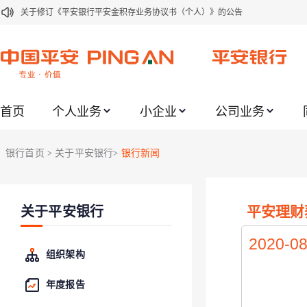
关于修订《平安银行平安金积存业务协议书（个人）》的公告
关于修订《平安银行代理个人客户贵金属交易协议书》的公告
关于2021年劳动节期间代理贵金属业务风险提示的通知
关于我行聚金宝交易软件升级更新的通知
首页
个人业务
小企业
公司业务
关于加强代理贵金属业务风险防范的提示
关于2020年端午节期间上金所代理业务调整合约保证金比例和涨跌幅度限制的
银行首页
关于平安银行
银行新闻
>
>
关于进一步加强代理贵金属业务风险防范的提示
关于加强代理贵金属业务风险防范的提示
平安理财
关于平安银行
关于平安银行电子版信用卡更名为平安银行数字信用卡的公告
关于调整存量首套住房贷款利率的公告
2020-08
组织架构
年度报告