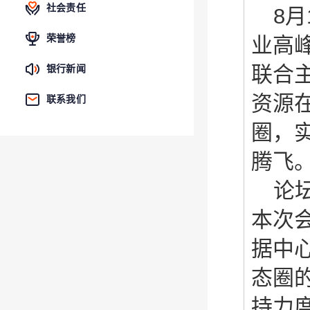
社会责任
8
月
荣誉榜
业高
联合
银行新闻
资源在
联系我们
圈，
腾飞
论
本次
据中
态圈
持力度