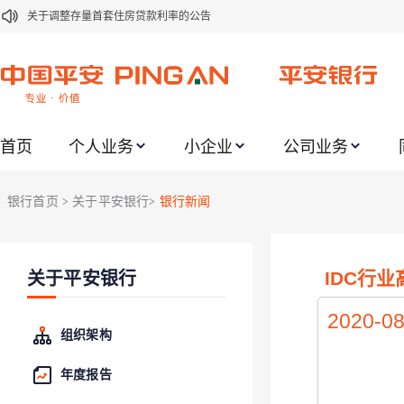
关于调整存量首套住房贷款利率的公告
关于修订《平安银行平安金积存业务协议书（个人）》的公告
关于修订《平安银行代理个人客户贵金属交易协议书》的公告
关于2021年劳动节期间代理贵金属业务风险提示的通知
首页
个人业务
小企业
公司业务
关于我行聚金宝交易软件升级更新的通知
关于加强代理贵金属业务风险防范的提示
银行首页
关于平安银行
银行新闻
>
>
关于2020年端午节期间上金所代理业务调整合约保证金比例和涨跌幅度限制的
关于进一步加强代理贵金属业务风险防范的提示
IDC行
关于平安银行
关于加强代理贵金属业务风险防范的提示
关于平安银行电子版信用卡更名为平安银行数字信用卡的公告
2020-08
组织架构
年度报告