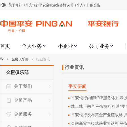
关于修订《平安银行平安金积存业务协议书（个人）》的公告
关于修订《平安银行代理个人客户贵金属交易协议书》的公告
关于2021年劳动节期间代理贵金属业务风险提示的通知
关于我行聚金宝交易软件升级更新的通知
首页
个人业务
小企业
公司业务
关于加强代理贵金属业务风险防范的提示
关于2020年端午节期间上金所代理业务调整合约保证金比例和涨跌幅度限制的
>
金橙俱乐部
>
行业资讯
关于进一步加强代理贵金属业务风险防范的提示
行业资讯
金橙俱乐部
关于加强代理贵金属业务风险防范的提示
关于我们
平安要闻
关于平安银行电子版信用卡更名为平安银行数字信用卡的公告
关于调整存量首套住房贷款利率的公告
平安银行内孵KYB服务体系 科
金橙产品
线上线下融合 平安银行打造“更
金橙服务
平安银行发布黄金产业链战略 
金融新零售模式获业界认可 平