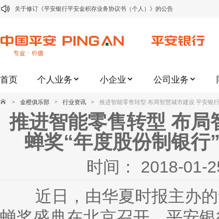
关于修订《平安银行平安金积存业务协议书（个人）》的公告
关于修订《平安银行代理个人客户贵金属交易协议书》的公告
关于2021年劳动节期间代理贵金属业务风险提示的通知
关于我行聚金宝交易软件升级更新的通知
首页
个人业务
小企业
公司业务
关于加强代理贵金属业务风险防范的提示
关于2020年端午节期间上金所代理业务调整合约保证金比例和涨跌幅度限制的
>
金橙俱乐部
>
行业资讯
>
推进智能零售转型 布局智慧城市建设 平安银行
推进智能零售转型 布局
关于进一步加强代理贵金属业务风险防范的提示
关于加强代理贵金属业务风险防范的提示
蝉奖“年度股份制银行
关于平安银行电子版信用卡更名为平安银行数字信用卡的公告
时间： 2018-0
关于调整存量首套住房贷款利率的公告
近日，由华夏时报主办的华
蝉奖盛典在北京召开，平安银