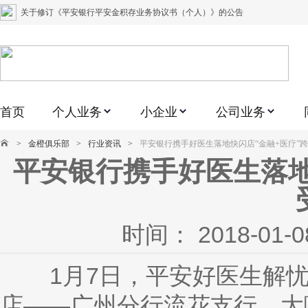
关于修订《平安银行平安金积存业务协议书（个人）》的公告
关于修订《平安银行代理个人客户贵金属交易协议书》的公告
关于2021年劳动节期间代理贵金属业务风险提示的通知
关于我行聚金宝交易软件升级更新的通知
首页
个人业务
小企业
公司业务
关于加强代理贵金属业务风险防范的提示
关于2020年端午节期间上金所代理业务调整合约保证金比例和涨跌幅度限制的
>
金橙俱乐部
>
行业资讯
>
平安银行携手好医生落地快闪店“金融+医疗”
平安银行携手好医生落地
关于进一步加强代理贵金属业务风险防范的提示
关于加强代理贵金属业务风险防范的提示
关于平安银行电子版信用卡更名为平安银行数字信用卡的公告
时间： 2018-0
关于调整存量首套住房贷款利率的公告
1月
7日，平安好医生解
店——广州分行流花支行，大