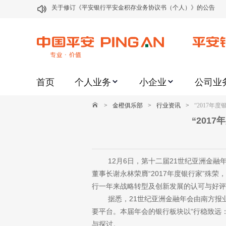
关于修订《平安银行代理个人客户贵金属交易协议书》的公告
关于2021年劳动节期间代理贵金属业务风险提示的通知
关于我行聚金宝交易软件升级更新的通知
关于加强代理贵金属业务风险防范的提示
首页
个人业务
小企业
公司业
关于2020年端午节期间上金所代理业务调整合约保证金比例和涨
关于进一步加强代理贵金属业务风险防范的提示
>
金橙俱乐部
>
行业资讯
>
“2017年
关于加强代理贵金属业务风险防范的提示
“201
关于平安银行电子版信用卡更名为平安银行数字信用卡的公告
关于调整存量首套住房贷款利率的公告
12月
6日，第十二届21世纪亚洲金融
关于修订《平安银行平安金积存业务协议书（个人）》的公告
董事长谢永林荣膺“2017年度银行家”殊
行一年来战略转型及创新发展的认可与好评
据悉，
21世纪亚洲金融年会由南方报
要平台。本届年会的银行板块以“行稳致远
与探讨。