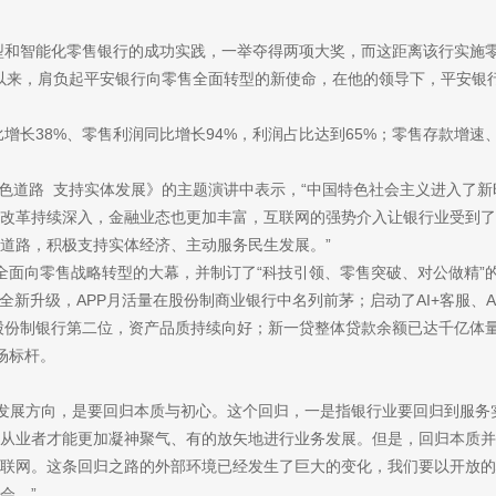
智能化零售银行的成功实践，一举夺得两项大奖，而这距离该行实施零
事长以来，肩负起平安银行向零售全面转型的新使命，在他的领导下，平安
比增长38%、零售利润同比增长94%，利润占比达到65%；零售存款增
道路 支持实体发展》的主题演讲中表示，“中国特色社会主义进入了新
改革持续深入，金融业态也更加丰富，互联网的强势介入让银行业受到了
道路，积极支持实体经济、主动服务民生发展。”
了全面向零售战略转型的大幕，并制订了“科技引领、零售突破、对公做精
全新升级，APP月活量在股份制商业银行中名列前茅；启动了AI+客服、A
市股份制银行第二位，资产品质持续向好；新一贷整体贷款余额已达千亿体
场标杆。
展方向，是要回归本质与初心。这个回归，一是指银行业要回归到服务
从业者才能更加凝神聚气、有的放矢地进行业务发展。但是，回归本质并
联网。这条回归之路的外部环境已经发生了巨大的变化，我们要以开放的
会。”