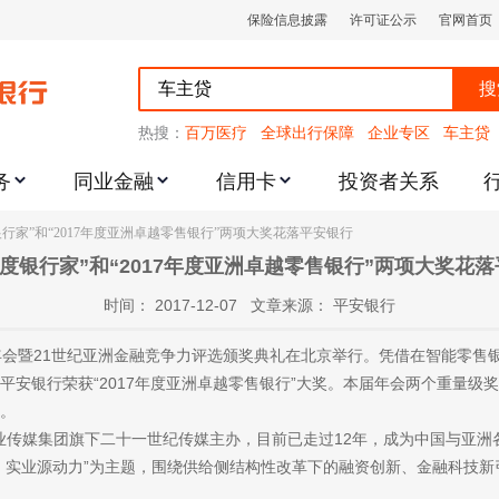
保险信息披露
许可证公示
官网首页
搜
热搜：
百万医疗
全球出行保障
企业专区
车主贷
务
同业金融
信用卡
投资者关系
跌幅度限制的通知
度银行家”和“2017年度亚洲卓越零售银行”两项大奖花落平安银行
7年度银行家”和“2017年度亚洲卓越零售银行”两项大奖花
时间： 2017-12-07 文章来源： 平安银行
年会暨21世纪亚洲金融竞争力评选颁奖典礼在北京举行。凭借在智能零售
荣，平安银行荣获“2017年度亚洲卓越零售银行”大奖。本届年会两个重量
。
业传媒集团旗下二十一世纪传媒主办，目前已走过12年，成为中国与亚
：实业源动力”为主题，围绕供给侧结构性改革下的融资创新、金融科技