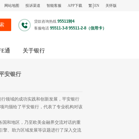
网站地图
投诉渠道
智能客服
APP下载
繁
EN
关怀版
95511转4
贷款咨询热线
索
95511-3-8
95511-2-8（信用卡）
客服电话
行E通
关于银行
落平安银行
银行领域的成功实践和创新发展，平安银行
级奖项均颁给了平安银行，代表了专业机构对该
洲各国和地区，乃至欧美金融界交流对话的重
新引擎、助力区域发展等议题进行了深入交流