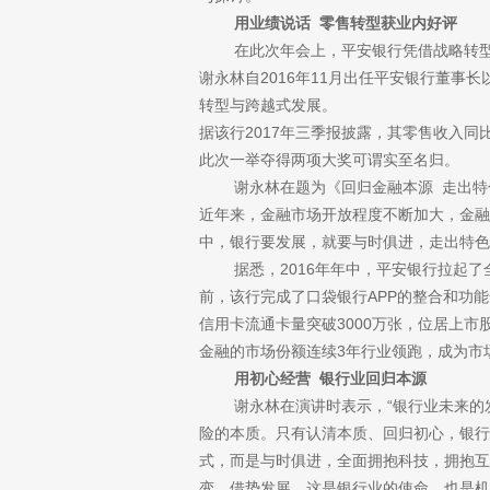
用业绩说话
零售转型获业内好评
在此次年会上，平安银行凭借战略转型和
谢永林自
2016年11月出任平安银行董
转型与跨越式发展。
据该行
2017年三季报披露，其零售收入同
此次一举夺得两项大奖可谓实至名归。
谢永林在题为《回归金融本源 走出特色
近年来，金融市场开放程度不断加大，金融
中，银行要发展，就要与时俱进，走出特色
据悉，
2016年年中，平安银行拉起
前，该行完成了口袋银行APP的整合和功能
信用卡流通卡量突破3000万张，位居上
金融的市场份额连续3年行业领跑，成为市
用初心经营
银行业回归本源
谢永林在演讲时表示，“银行业未来的发
险的本质。只有认清本质、回归初心，银行
式，而是与时俱进，全面拥抱科技，拥抱互
变、借势发展，这是银行业的使命，也是机