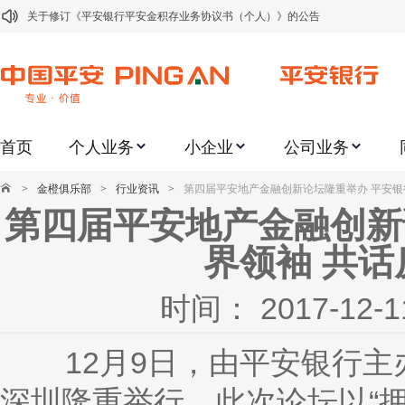
关于修订《平安银行平安金积存业务协议书（个人）》的公告
关于修订《平安银行代理个人客户贵金属交易协议书》的公告
关于2021年劳动节期间代理贵金属业务风险提示的通知
关于我行聚金宝交易软件升级更新的通知
首页
个人业务
小企业
公司业务
关于加强代理贵金属业务风险防范的提示
关于2020年端午节期间上金所代理业务调整合约保证金比例和涨跌幅度限制的
>
金橙俱乐部
>
行业资讯
>
第四届平安地产金融创新论坛隆重举办 平安银
第四届平安地产金融创新
关于进一步加强代理贵金属业务风险防范的提示
关于加强代理贵金属业务风险防范的提示
界领袖 共
关于平安银行电子版信用卡更名为平安银行数字信用卡的公告
时间： 2017-1
关于调整存量首套住房贷款利率的公告
12月
9日，由平安银行主
深圳隆重举行。此次论坛以“