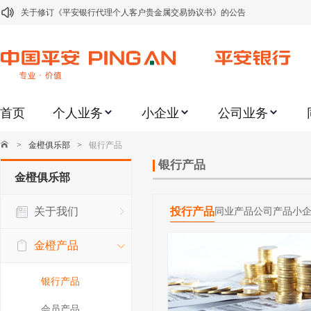
关于修订《平安银行代理个人客户贵金属交易协议书》的公告
关于2021年劳动节期间代理贵金属业务风险提示的通知
关于我行聚金宝交易软件升级更新的通知
关于加强代理贵金属业务风险防范的提示
首页
个人业务
小企业
公司业务
关于2020年端午节期间上金所代理业务调整合约保证金比例和涨跌幅度限制的
关于进一步加强代理贵金属业务风险防范的提示
>
金橙俱乐部
>
银行产品
关于加强代理贵金属业务风险防范的提示
银行产品
金橙俱乐部
关于平安银行电子版信用卡更名为平安银行数字信用卡的公告
关于我们
投行产品
同业产品
公司产品
小
关于调整存量首套住房贷款利率的公告
关于修订《平安银行平安金积存业务协议书（个人）》的公告
金橙产品
银行产品
会员产品