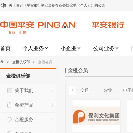
关于修订《平安银行平安金积存业务协议书（个人）》的公告
关于修订《平安银行代理个人客户贵金属交易协议书》的公告
关于2021年劳动节期间代理贵金属业务风险提示的通知
关于我行聚金宝交易软件升级更新的通知
首页
个人业务
小企业
公司业务
关于加强代理贵金属业务风险防范的提示
关于2020年端午节期间上金所代理业务调整合约保证金比例和涨跌幅度限制的
>
金橙俱乐部
>
金橙会员
关于进一步加强代理贵金属业务风险防范的提示
金橙会员
金橙俱乐部
关于加强代理贵金属业务风险防范的提示
关于我们
交通
农业
电子
关于平安银行电子版信用卡更名为平安银行数字信用卡的公告
关于调整存量首套住房贷款利率的公告
金橙产品
金橙服务