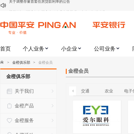
关于修订《平安银行平安金积存业务协议书（个人）》的公告
关于修订《平安银行代理个人客户贵金属交易协议书》的公告
关于2021年劳动节期间代理贵金属业务风险提示的通知
关于我行聚金宝交易软件升级更新的通知
首页
个人业务
小企业
公司业务
关于加强代理贵金属业务风险防范的提示
关于2020年端午节期间上金所代理业务调整合约保证金比例和涨跌幅度限制的
>
金橙俱乐部
>
金橙会员
关于进一步加强代理贵金属业务风险防范的提示
金橙会员
金橙俱乐部
关于加强代理贵金属业务风险防范的提示
关于我们
交通
农业
电子
关于平安银行电子版信用卡更名为平安银行数字信用卡的公告
金橙产品
金橙服务