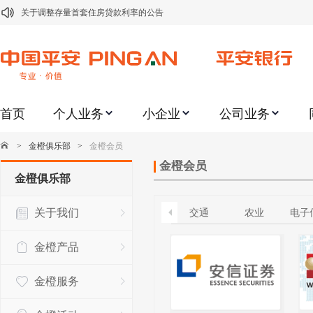
关于调整存量首套住房贷款利率的公告
关于修订《平安银行平安金积存业务协议书（个人）》的公告
关于修订《平安银行代理个人客户贵金属交易协议书》的公告
关于2021年劳动节期间代理贵金属业务风险提示的通知
首页
个人业务
小企业
公司业务
关于我行聚金宝交易软件升级更新的通知
关于加强代理贵金属业务风险防范的提示
>
金橙俱乐部
>
金橙会员
关于2020年端午节期间上金所代理业务调整合约保证金比例和涨跌幅度限制的
金橙会员
金橙俱乐部
关于进一步加强代理贵金属业务风险防范的提示
关于我们
交通
农业
电子
关于加强代理贵金属业务风险防范的提示
关于平安银行电子版信用卡更名为平安银行数字信用卡的公告
金橙产品
金橙服务