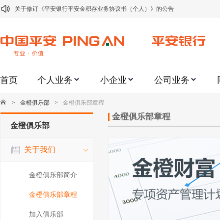
关于修订《平安银行平安金积存业务协议书（个人）》的公告
关于修订《平安银行代理个人客户贵金属交易协议书》的公告
关于2021年劳动节期间代理贵金属业务风险提示的通知
关于我行聚金宝交易软件升级更新的通知
首页
个人业务
小企业
公司业务
关于加强代理贵金属业务风险防范的提示
关于2020年端午节期间上金所代理业务调整合约保证金比例和涨跌幅度限制的
>
金橙俱乐部
>
金橙俱乐部章程
关于进一步加强代理贵金属业务风险防范的提示
金橙俱乐部章程
金橙俱乐部
关于加强代理贵金属业务风险防范的提示
关于我们
关于平安银行电子版信用卡更名为平安银行数字信用卡的公告
关于调整存量首套住房贷款利率的公告
金橙俱乐部简介
金橙俱乐部章程
加入俱乐部