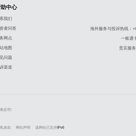
帮助中心
系我们
资者问答
海外服务与投诉热线：+86-9
务网点
一账通卡
站地图
贵宾服务与
见问题
诉渠道
者必究!
私条款
网站声明
该网站已支持
IPv6