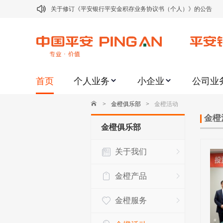
关于修订《平安银行平安金积存业务协议书（个人）》的公告
关于修订《平安银行代理个人客户贵金属交易协议书》的公告
关于2021年劳动节期间代理贵金属业务风险提示的通知
关于我行聚金宝交易软件升级更新的通知
首页
个人业务
小企业
公司业
关于加强代理贵金属业务风险防范的提示
关于2020年端午节期间上金所代理业务调整合约保证金比例和涨
>
金橙俱乐部
>
金橙活动
关于进一步加强代理贵金属业务风险防范的提示
金橙
金橙俱乐部
关于加强代理贵金属业务风险防范的提示
关于我们
关于平安银行电子版信用卡更名为平安银行数字信用卡的公告
关于调整存量首套住房贷款利率的公告
金橙产品
金橙服务