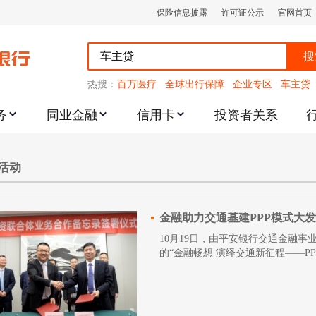
保险信息披露
许可证公示
官网首页
搜
热搜：
百万医疗
全球出行保障
企业专区
车主贷
务
同业金融
信用卡
投资者关系
跌幅度限制的通知
活动
金融助力交通基建PPP模式大
10月19日，由平安银行交通金融
的“金融畅想 演绎交通新征程——P
活动在北京成功举办。