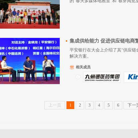
的“春天多媒体电教室”和“春芽阅览
平安银行在大会上介绍了其“供应链
解决方案。
相关成员
上一页
1
2
3
4
5
6
下一