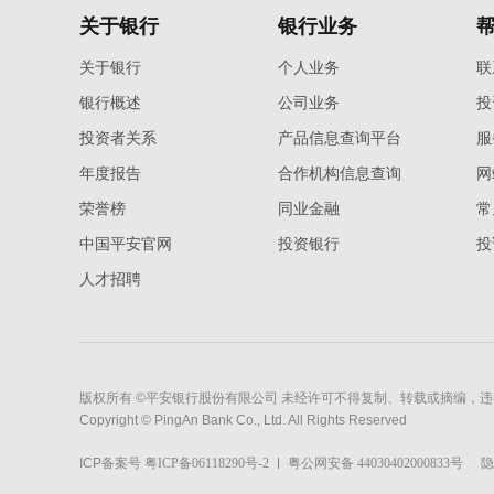
关于银行
银行业务
关于银行
个人业务
联
银行概述
公司业务
投
投资者关系
产品信息查询平台
服
年度报告
合作机构信息查询
网
荣誉榜
同业金融
常
中国平安官网
投资银行
投
人才招聘
版权所有 ©平安银行股份有限公司 未经许可不得复制、转载或摘编，违
Copyright © PingAn Bank Co., Ltd. All Rights Reserved
ICP备案号
粤ICP备06118290号-2
粤公网安备 44030402000833号
隐