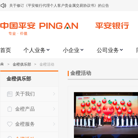
关于修订《平安银行代理个人客户贵金属交易协议书》的公告
关于2021年劳动节期间代理贵金属业务风险提示的通知
关于我行聚金宝交易软件升级更新的通知
关于加强代理贵金属业务风险防范的提示
首页
个人业务
小企业
公司业务
关于2020年端午节期间上金所代理业务调整合约保证金比例和涨跌幅度限制的
关于进一步加强代理贵金属业务风险防范的提示
>
金橙俱乐部
>
金橙活动
关于加强代理贵金属业务风险防范的提示
金橙活动
金橙俱乐部
关于平安银行电子版信用卡更名为平安银行数字信用卡的公告
关于我们
关于调整存量首套住房贷款利率的公告
关于修订《平安银行平安金积存业务协议书（个人）》的公告
金橙产品
金橙服务